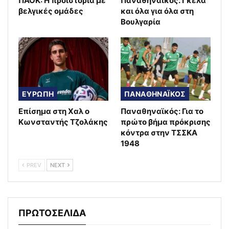
ΠΑΟΚ: Η προϊστορία με
Παναθηναϊκός: Γκέλα
βελγικές ομάδες
και όλα για όλα στη
Βουλγαρία
ΕΥΡΩΠΗ
ΠΑΝΑΘΗΝΑΪΚΟΣ
Επίσημα στη Χαλ ο
Παναθηναϊκός: Για το
Κωνσταντής Τζολάκης
πρώτο βήμα πρόκρισης
κόντρα στην ΤΣΣΚΑ
1948
PREV
NEXT
ΠΡΩΤΟΣΕΛΙΔΑ