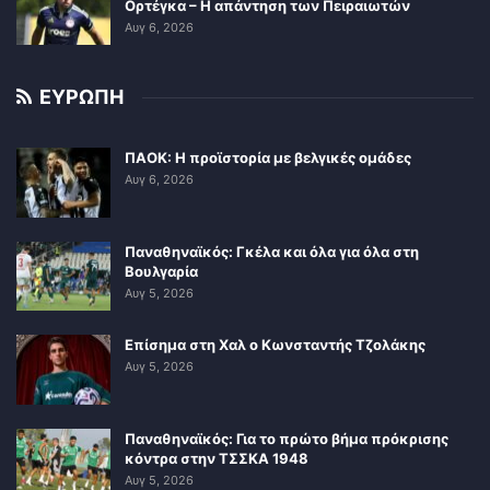
Ορτέγκα – Η απάντηση των Πειραιωτών
Αυγ 6, 2026
ΕΥΡΩΠΗ
ΠΑΟΚ: Η προϊστορία με βελγικές ομάδες
Αυγ 6, 2026
Παναθηναϊκός: Γκέλα και όλα για όλα στη
Βουλγαρία
Αυγ 5, 2026
Επίσημα στη Χαλ ο Κωνσταντής Τζολάκης
Αυγ 5, 2026
Παναθηναϊκός: Για το πρώτο βήμα πρόκρισης
κόντρα στην ΤΣΣΚΑ 1948
Αυγ 5, 2026