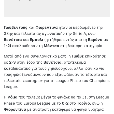
Γιουβέντους
και
Φιορεντίνα
ήταν οι κερδισμένες της
38ης και τελευταίας αγωνιστικής της Serie A, ενώ
Βενέτσια
και
Εμπολι
(ηττήθηκε εντός από τη
Βερόνα
με
1-2)
ακολούθησαν τη
Μόντσα
στη δεύτερη κατηγορία.
Μετά από ένα συγκλονιστικό ματς, η
Γιούβε
επικράτησε
με
2-3
στην έδρα της
Βενέτσια,
αποτέλεσμα
καταδικαστικό για τους γηπεδούχους, αλλά ιδανικό για
τους φιλοξενούμενους που εξασφάλισαν το τέταρτο και
τελευταίο «εισιτήριο» για τη League Phase του Champions
League.
Η
Ρόμα
που πάλεψε μέχρι το φινάλε θα παίξει στη League
Phase του Europa League με το
0-2
στο
Τορίνο,
ενώ η
Φιορεντίνα
με ανατροπή κατάφερε να φύγει νικήτρια