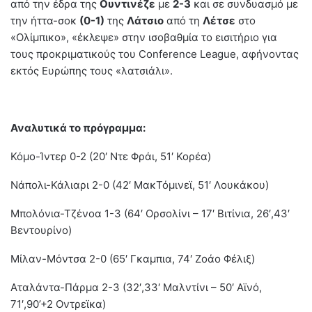
από την έδρα της
Ουντινέζε
με
2-3
και σε συνδυασμό με
την ήττα-σοκ
(0-1)
της
Λάτσιο
από τη
Λέτσε
στο
«Ολίμπικο», «έκλεψε» στην ισοβαθμία το εισιτήριο για
τους προκριματικούς του Conference League, αφήνοντας
εκτός Ευρώπης τους «λατσιάλι».
Αναλυτικά το πρόγραμμα:
Κόμο-Ίντερ 0-2 (20′ Ντε Φράι, 51′ Κορέα)
Νάπολι-Κάλιαρι 2-0 (42′ ΜακΤόμινεϊ, 51′ Λουκάκου)
Μπολόνια-Τζένοα 1-3 (64′ Ορσολίνι – 17′ Βιτίνια, 26′,43′
Βεντουρίνο)
Μίλαν-Μόντσα 2-0 (65′ Γκαμπια, 74′ Ζοάο Φέλιξ)
Αταλάντα-Πάρμα 2-3 (32′,33′ Μαλντίνι – 50′ Αϊνό,
71′,90’+2 Οντρεϊκα)