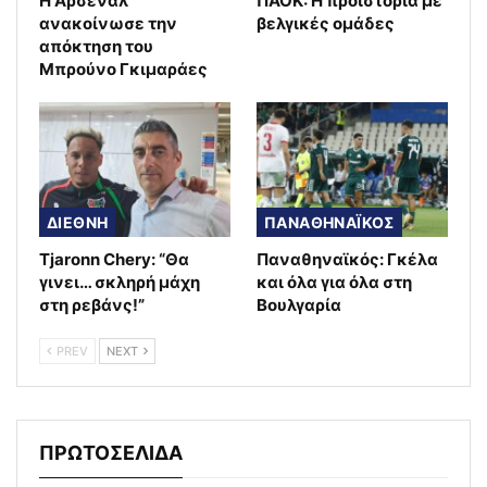
Η Άρσεναλ
ΠΑΟΚ: Η προϊστορία με
ανακοίνωσε την
βελγικές ομάδες
απόκτηση του
Μπρούνο Γκιμαράες
ΔΙΕΘΝΗ
ΠΑΝΑΘΗΝΑΪΚΟΣ
Tjaronn Chery: “Θα
Παναθηναϊκός: Γκέλα
γινει… σκληρή μάχη
και όλα για όλα στη
στη ρεβάνς!”
Βουλγαρία
PREV
NEXT
ΠΡΩΤΟΣΕΛΙΔΑ