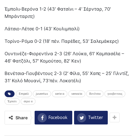
Έμπολι-Βερόνα 1-2 (43′ Φατσίνι – 4′ Σέρνταρ, 70′
Μπράνταριτς)
Λάτσιο-Λέτσε 0-1 (43′ Κουλιμπαλί)
Τορίνο-Ρόμα 0-2 (18′ πέν. Παρέδες, 53′ Σαλεμάκερς)
Ουντινέζε-Φιορεντίνα 2-3 (26′ Λούκα, 61′ Καμπασέλε –
46′ Φατζόλι, 57′ Κομούτσο, 82′ Κεν)
Βενέτσια-Γιουβέντους 2-3 (2′ Φίλα, 55′ Χαπς – 25′ Γιλντίζ,
31′ Κολό Μουανί, 73’πέν. Λοκατέλι)
Empoli
juventus
serie a
venezia
Βενέτσια
γιουβεντους
Έμπολι
σεριε α
Share
Facebook
Twitter