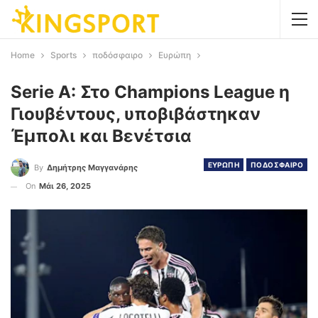
Home
Sports
ποδόσφαιρο
Ευρώπη
Serie A: Στο Champions League η
Γιουβέντους, υποβιβάστηκαν
Έμπολι και Βενέτσια
ΕΥΡΩΠΗ
ΠΟΔΟΣΦΑΙΡΟ
By
Δημήτρης Μαγγανάρης
On
Μάι 26, 2025