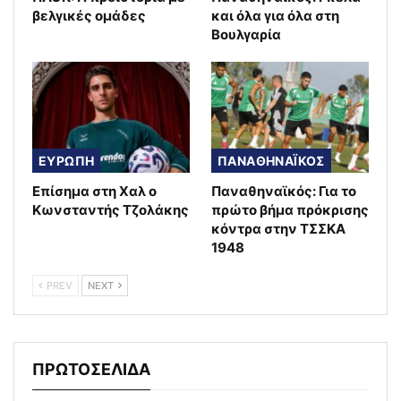
βελγικές ομάδες
και όλα για όλα στη
Βουλγαρία
ΕΥΡΩΠΗ
ΠΑΝΑΘΗΝΑΪΚΟΣ
Επίσημα στη Χαλ ο
Παναθηναϊκός: Για το
Κωνσταντής Τζολάκης
πρώτο βήμα πρόκρισης
κόντρα στην ΤΣΣΚΑ
1948
PREV
NEXT
ΠΡΩΤΟΣΕΛΙΔΑ