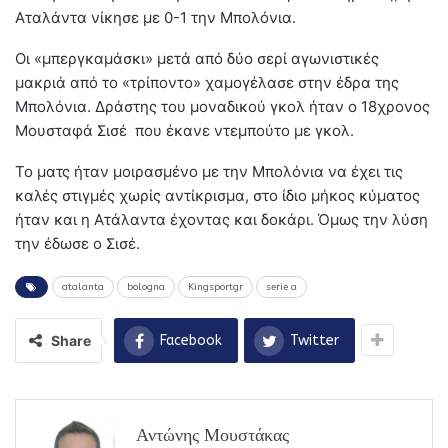
Αταλάντα νίκησε με 0-1 την Μπολόνια.
Οι «μπεργκαμάσκι» μετά από δύο σερί αγωνιστικές
μακριά από το «τρίποντο» χαμογέλασε στην έδρα της
Μπολόνια. Δράστης του μοναδικού γκολ ήταν ο 18χρονος
Μουσταφά Σισέ που έκανε ντεμπούτο με γκολ.
Το ματς ήταν μοιρασμένο με την Μπολόνια να έχει τις
καλές στιγμές χωρίς αντίκρισμα, στο ίδιο μήκος κύματος
ήταν και η Ατάλαντα έχοντας και δοκάρι. Όμως την λύση
την έδωσε ο Σισέ.
atalanta
bologna
Kingsportgr
serie a
Share
Facebook
Twitter
Αντώνης Μουστάκας