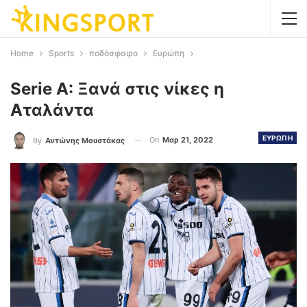
Home
Sports
ποδόσφαιρο
Ευρώπη
Serie A: Ξανά στις νίκες η
Αταλάντα
ΕΥΡΩΠΗ
On
Μαρ 21, 2022
By
Αντώνης Μουστάκας