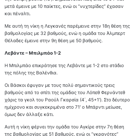
μετά έμεινε με 10 παίκτες, ενώ οι “νυχτερίδες” έχασαν
και πέναλτι.
Με αυτή τη νίκη η Λεγκανές παρέμεινε στην 18η θέση της
βαθμολογίας με 32 βαθμούς, ενώ η ομάδα του Άλμπερτ
Θέλαδες έμεινε στην 9η θέση με 50 βαθμούς.
Λεβάντε – Μπιλμπάο 1-2
Η Μπιλμπάο επικράτησε της Λεβάντε με 1-2 στο στάδιο
της πόλης της Βαλένθια.
Οι Βάσκοι έφυγαν με τους πολύ σημαντικούς τρεις
βαθμούς από το σπίτι της ομάδας του Λόπεθ Φερνάντεθ
χάρις τα γκολ του Ραούλ Γκαρσία (4΄, 45+1′). Στο δέυτερο
ημίχρονο και συγκεκριμένα στο 71′ ο Μπάρντι μείωσε,
όμως δεν άλλαξε κάτι.
Αυτή η νίκη φέρνει την ομάδα του Αγκίρε στην 7η θέση
της βαθμολογίας με 51 βαθμούς, ενώ οι “γκρανότες”