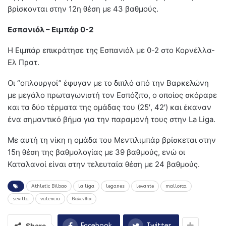
βρίσκονται στην 12η θέση με 43 βαθμούς.
Εσπανιόλ – Ειμπάρ 0-2
Η Ειμπάρ επικράτησε της Εσπανιόλ με 0-2 στο Κορνέλλα-
Ελ Πρατ.
Οι “οπλουργοί” έφυγαν με το διπλό από την Βαρκελώνη
με μεγάλο πρωταγωνιστή τον Εσπόζιτο, ο οποίος σκόραρε
και τα δύο τέρματα της ομάδας του (25′, 42′) και έκαναν
ένα σημαντικό βήμα για την παραμονή τους στην La Liga.
Με αυτή τη νίκη η ομάδα του Μεντιλιμπάρ βρίσκεται στην
15η θέση της βαθμολογίας με 39 βαθμούς, ενώ οι
Καταλανοί είναι στην τελευταία θέση με 24 βαθμούς.
Athletic Bilbao
la liga
leganes
levante
mallorca
sevilla
valencia
Βαλενθια
Share
Facebook
Twitter