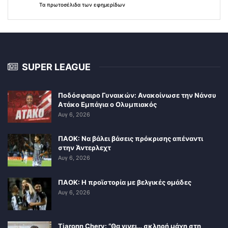
Τα
πρωτοσέλιδα
των
εφημερίδων
SUPER LEAGUE
Ποδόσφαιρο Γυναικών: Ανακοίνωσε την Νάνσυ
Ατάκο Εμπάγια ο Ολυμπιακός
Αυγ 6, 2026
ΠΑΟΚ: Να βάλει βάσεις πρόκρισης απέναντι
στην Άντερλεχτ
Αυγ 6, 2026
ΠΑΟΚ: Η προϊστορία με βελγικές ομάδες
Αυγ 6, 2026
Tjaronn Chery: “Θα γινει… σκληρή μάχη στη