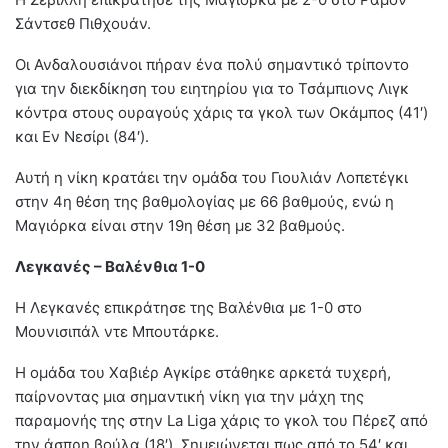
Σάντσεθ Πιθχουάν.
Οι Ανδαλουσιάνοι πήραν ένα πολύ σημαντικό τρίποντο
για την διεκδίκηση του ειητηρίου για το Τσάμπιονς Λιγκ
κόντρα στους ουραγούς χάρις τα γκολ των Οκάμπος (41′)
και Εν Νεσίρι (84′).
Αυτή η νίκη κρατάει την ομάδα του Γιουλιάν Λοπετέγκι
στην 4η θέση της βαθμολογίας με 66 βαθμούς, ενώ η
Μαγιόρκα είναι στην 19η θέση με 32 βαθμούς.
Λεγκανές – Βαλένθια 1-0
Η Λεγκανές επικράτησε της Βαλένθια με 1-0 στο
Μουνισιπάλ ντε Μπουτάρκε.
Η ομάδα του Χαβιέρ Αγκίρε στάθηκε αρκετά τυχερή,
παίρνοντας μια σημαντική νίκη για την μάχη της
παραμονής της στην La Liga χάρις το γκολ του Πέρεζ από
την άσπρη βούλα (18′). Σημειώνεται πως από το 54′ και