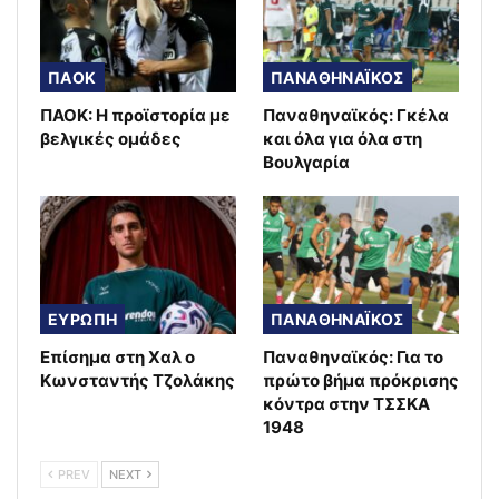
ΠΑΟΚ
ΠΑΝΑΘΗΝΑΪΚΟΣ
ΠΑΟΚ: Η προϊστορία με
Παναθηναϊκός: Γκέλα
βελγικές ομάδες
και όλα για όλα στη
Βουλγαρία
ΕΥΡΩΠΗ
ΠΑΝΑΘΗΝΑΪΚΟΣ
Επίσημα στη Χαλ ο
Παναθηναϊκός: Για το
Κωνσταντής Τζολάκης
πρώτο βήμα πρόκρισης
κόντρα στην ΤΣΣΚΑ
1948
PREV
NEXT