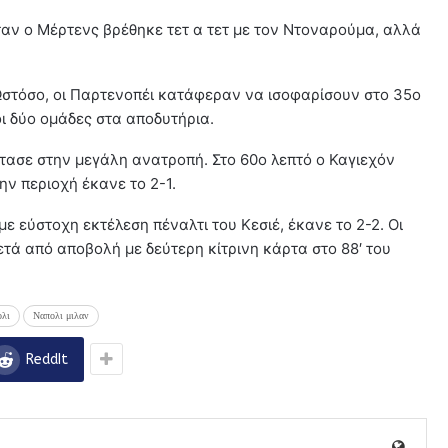
ταν ο Μέρτενς βρέθηκε τετ α τετ με τον Ντοναρούμα, αλλά
 Ωστόσο, οι Παρτενοπέι κατάφεραν να ισοφαρίσουν στο 35ο
 οι δύο ομάδες στα αποδυτήρια.
τασε στην μεγάλη ανατροπή. Στο 60ο λεπτό ο Καγιεχόν
ην περιοχή έκανε το 2-1.
ε εύστοχη εκτέλεση πέναλτι του Κεσιέ, έκανε το 2-2. Οι
μετά από αποβολή με δεύτερη κίτρινη κάρτα στο 88′ του
ολι
Ναπολι μιλαν
ReddIt