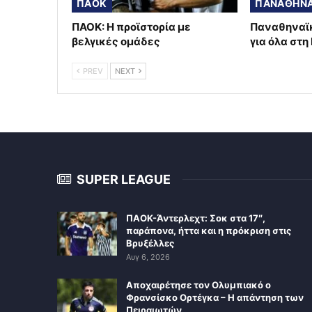
ΠΑΟΚ
ΠΑΝΑΘΗΝΑ
ΠΑΟΚ: Η προϊστορία με
Παναθηναϊκ
βελγικές ομάδες
για όλα στη
PREV
NEXT
SUPER LEAGUE
ΠΑΟΚ-Άντερλεχτ: Σοκ στα 17″,
παράπονα, ήττα και η πρόκριση στις
Βρυξέλλες
Αυγ 6, 2026
Αποχαιρέτησε τον Ολυμπιακό ο
Φρανσίσκο Ορτέγκα – Η απάντηση των
Πειραιωτών