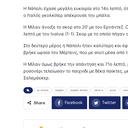
Η Νάπολι έχασε μεγάλη ευκαιρία στο 14ο λεπτό, ό
ο Ιταλός γκολκίπερ απέκρουσε την μπάλα.
Η Μίλαν άνοιξε το σκορ στο 20′ με τον Ερνάντεζ.
λεπτό με τον Ινσίνιε (1-1). Σκορ με το οποίο πήγαν
Στο δεύτερο μέρος η Νάπολι ήταν καλύτερη και έφ
βρήκε ωραία τον Μέρτενς, που με σουτ μέσα από τ
Η Μίλαν όμως βρήκε την απάντηση και 71ο λεπτό, μ
ροσονέρι τελείωσαν το παιχνίδι με δέκα παίκτες, 
Σαλεμάεκερ.
ac milan
napoli
napoli milan
serie a
μιλαν
ναπ
Share
Facebook
Twitter