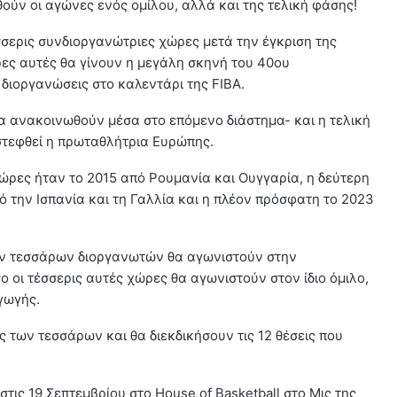
ούν οι αγώνες ενός ομίλου, αλλά και της τελική φάσης!
έσσερις συνδιοργανώτριες χώρες μετά την έγκριση της
ρες αυτές θα γίνουν η μεγάλη σκηνή του 40ου
διοργανώσεις στο καλεντάρι της FIBA.
θα ανακοινωθούν μέσα στο επόμενο διάστημα- και η τελική
στεφθεί η πρωταθλήτρια Ευρώπης.
ώρες ήταν το 2015 από Ρουμανία και Ουγγαρία, η δεύτερη
πό την Ισπανία και τη Γαλλία και η πλέον πρόσφατη το 2023
ν τεσσάρων διοργανωτών θα αγωνιστούν στην
οι τέσσερις αυτές χώρες θα αγωνιστούν στον ίδιο όμιλο,
γωγής.
 των τεσσάρων και θα διεκδικήσουν τις 12 θέσεις που
τις 19 Σεπτεμβρίου στο House of Basketball στο Μις της