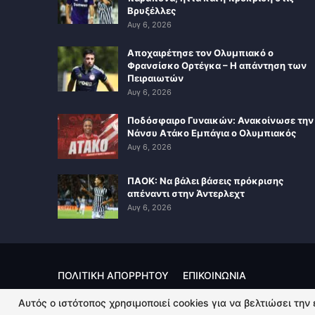
Βρυξέλλες
Αυγ 6, 2026
Αποχαιρέτησε τον Ολυμπιακό ο
Φρανσίσκο Ορτέγκα – Η απάντηση των
Πειραιωτών
Αυγ 6, 2026
Ποδόσφαιρο Γυναικών: Ανακοίνωσε την
Νάνσυ Ατάκο Εμπάγια ο Ολυμπιακός
Αυγ 6, 2026
ΠΑΟΚ: Να βάλει βάσεις πρόκρισης
απέναντι στην Άντερλεχτ
Αυγ 6, 2026
ΠΟΛΙΤΙΚΗ ΑΠΟΡΡΗΤΟΥ
ΕΠΙΚΟΙΝΩΝΙΑ
Αυτός ο ιστότοπος χρησιμοποιεί cookies για να βελτιώσει την
© 2026 - Kingsport.gr. All Rights Reserved.