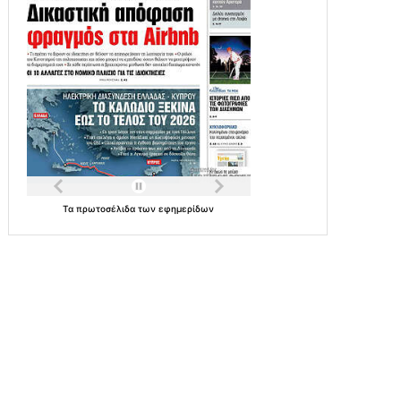
Τα
πρωτοσέλιδα
των
εφημερίδων