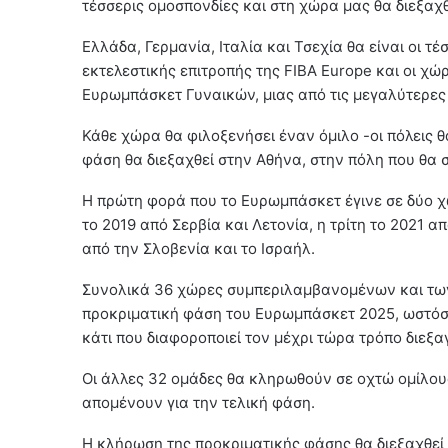
τέσσερις ομοσπονδίες και στη χώρα μας θα διεξαχθ
Ελλάδα, Γερμανία, Ιταλία και Τσεχία θα είναι οι τ
εκτελεστικής επιτροπής της FIBA Europe και οι χώ
Ευρωμπάσκετ Γυναικών, μιας από τις μεγαλύτερες 
Κάθε χώρα θα φιλοξενήσει έναν όμιλο -οι πόλεις 
φάση θα διεξαχθεί στην Αθήνα, στην πόλη που θα 
Η πρώτη φορά που το Ευρωμπάσκετ έγινε σε δύο χ
το 2019 από Σερβία και Λετονία, η τρίτη το 2021 α
από την Σλοβενία και το Ισραήλ.
Συνολικά 36 χώρες συμπεριλαμβανομένων και τω
προκριματική φάση του Ευρωμπάσκετ 2025, ωστόσο 
κάτι που διαφοροποιεί τον μέχρι τώρα τρόπο διεξα
Οι άλλες 32 ομάδες θα κληρωθούν σε οχτώ ομίλους
απομένουν για την τελική φάση.
Η κλήρωση της προκριματικής φάσης θα διεξαχθεί σ