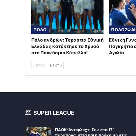
ΠΟΛΟ
Πόλο ανδρών: Τεράστια Εθνική
Εθνική Γυν
Ελλάδας κατέκτησε το Χρυσό
Παγκρήτιο 
στο Παγκόσμιο Κύπελλο!
Αγγλία
PREV
NEXT
SUPER LEAGUE
ΠΑΟΚ-Άντερλεχτ: Σοκ στα 17″,
παράπονα, ήττα και η πρόκριση στις