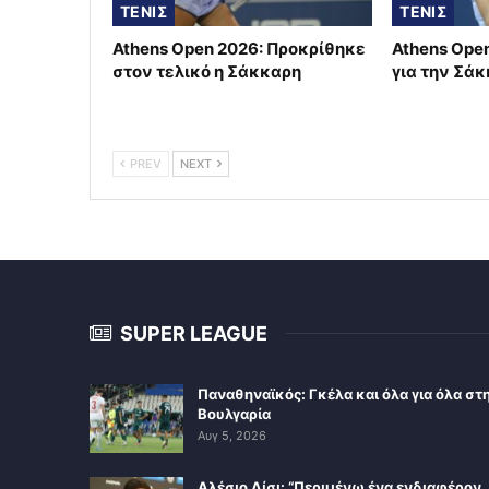
ΤΕΝΙΣ
ΤΕΝΙΣ
Athens Open 2026: Προκρίθηκε
Athens Open
στον τελικό η Σάκκαρη
για την Σά
PREV
NEXT
SUPER LEAGUE
Παναθηναϊκός: Γκέλα και όλα για όλα στ
Βουλγαρία
Αυγ 5, 2026
Αλέσιο Λίσι: “Περιμένω ένα ενδιαφέρον