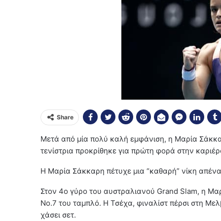
Share
Μετά από μία πολύ καλή εμφάνιση, η Μαρία Σάκκαρ
τενίστρια προκρίθηκε για πρώτη φορά στην καριέρα
Η Μαρία Σάκκαρη πέτυχε μια “καθαρή” νίκη απέναντ
Στον 4ο γύρο του αυστραλιανού Grand Slam, η Μαρ
No.7 του ταμπλό. Η Τσέχα, φιναλίστ πέρσι στη Με
χάσει σετ.