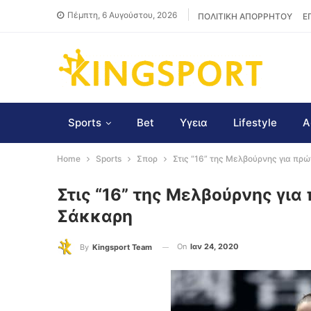
Πέμπτη, 6 Αυγούστου, 2026
ΠΟΛΙΤΙΚΗ ΑΠΟΡΡΗΤΟΥ
Ε
Sports
Bet
Υγεια
Lifestyle
Α
Home
Sports
Σπορ
Στις “16” της Μελβούρνης για πρ
Στις “16” της Μελβούρνης για
Σάκκαρη
On
Ιαν 24, 2020
By
Kingsport Team