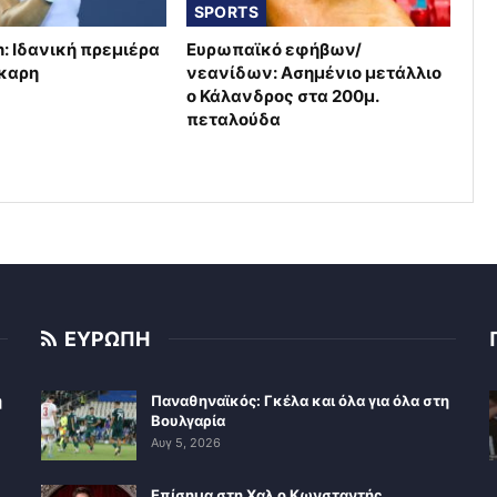
SPORTS
: Ιδανική πρεμιέρα
Ευρωπαϊκό εφήβων/
κκαρη
νεανίδων: Ασημένιο μετάλλιο
ο Κάλανδρος στα 200μ.
πεταλούδα
ΕΥΡΩΠΗ
η
Παναθηναϊκός: Γκέλα και όλα για όλα στη
Βουλγαρία
Αυγ 5, 2026
Επίσημα στη Χαλ ο Κωνσταντής