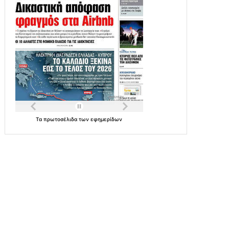
Τα
πρωτοσέλιδα
των
εφημερίδων