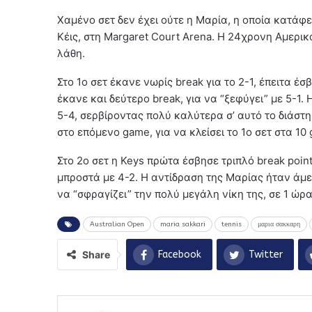
Χαμένο σετ δεν έχει ούτε η Μαρία, η οποία κατάφ
Κέις, στη Margaret Court Arena. Η 24χρονη Αμερικα
λάθη.
Στο 1ο σετ έκανε νωρίς break για το 2-1, έπειτα έσ
έκανε και δεύτερο break, για να “ξεφύγει” με 5-1
5-4, σερβίροντας πολύ καλύτερα σ’ αυτό το διάστη
στο επόμενο game, για να κλείσει το 1ο σετ στα 10
Στο 2ο σετ η Keys πρώτα έσβησε τριπλό break point
μπροστά με 4-2. Η αντίδραση της Μαρίας ήταν άμε
να “σφραγίζει” την πολύ μεγάλη νίκη της, σε 1 ώρα
Australian Open
maria sakkari
tennis
μαρια σακκαρη
Share
Facebook
Twitter