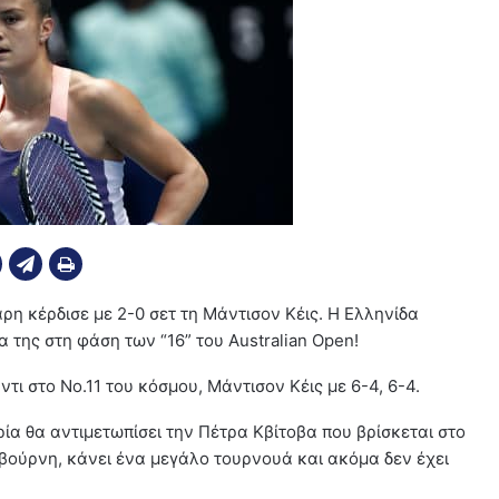
η κέρδισε με 2-0 σετ τη Μάντισον Κέις. Η Ελληνίδα
 της στη φάση των “16” του Australian Open!
ι στο Νο.11 του κόσμου, Μάντισον Κέις με 6-4, 6-4.
ία θα αντιμετωπίσει την Πέτρα Κβίτοβα που βρίσκεται στο
λβούρνη, κάνει ένα μεγάλο τουρνουά και ακόμα δεν έχει