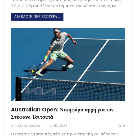
7-6, 6-2, 7-6) του Τζόρνταν Τόμπσον (Νο 47 στον κόσμο) και…
ΔΙΑΒΑΣΤΕ ΠΕΡΙΣΣΟΤΕΡΑ...
Australian Open: Νικηφόρα αρχή για τον
Στέφανο Τσιτσιπά
Δημήτρης Μαγγανάρης
Ιαν 15, 2024
0
Ο Στέφανος Τσιτσιπάς πέτυχε την ανατροπή και πήρε την