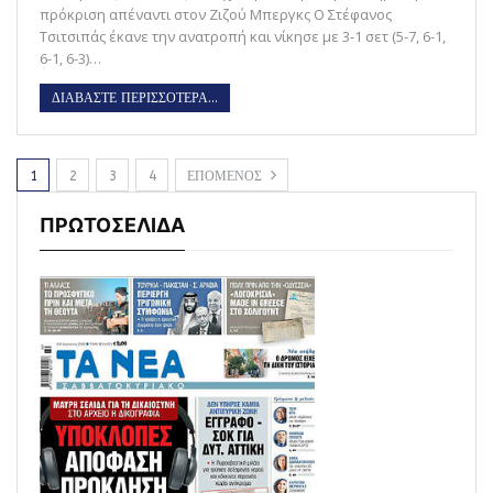
πρόκριση απέναντι στον Ζιζού Μπεργκς Ο Στέφανος
Τσιτσιπάς έκανε την ανατροπή και νίκησε με 3-1 σετ (5-7, 6-1,
6-1, 6-3)…
ΔΙΑΒΑΣΤΕ ΠΕΡΙΣΣΟΤΕΡΑ...
1
2
3
4
ΕΠΟΜΕΝΟΣ
ΠΡΩΤΟΣΕΛΙΔΑ