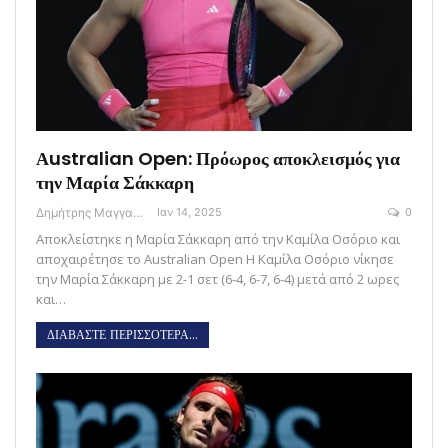
Αustralian Open: Πρόωρος αποκλεισμός για
την Μαρία Σάκκαρη
Δημήτρης Μαγγανάρης
Ιαν 14, 2025
0
Αποκλείστηκε η Μαρία Σάκκαρη από την Καμίλα Οσόριο και
αποχαιρέτησε το Australian Open H Καμίλα Οσόριο νίκησε
την Μαρία Σάκκαρη με 2-1 σετ (6-4, 6-7, 6-4) μετά από 2 ωρες
και…
ΔΙΑΒΑΣΤΕ ΠΕΡΙΣΣΟΤΕΡΑ...