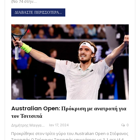
(Νο 74 στην…
ΔΙΑΒΑΣΤΕ ΠΕΡΙΣΣΟΤΕΡΑ...
Australian Open: Πρόκριση με ανατροπή για
τον Τσιτσιπά
Δημήτρης Μαγγανάρης
Ιαν 17, 2024
0
Προκρίθηκε στον τρίτο γύρο του Australian Open ο Στέφανος
Τσιτσιπάς O Στέφανος Τσιτσιπάς επικράτησε με 3-1 σετ (4-6,