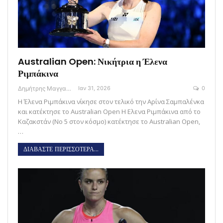
Australian Open: Νικήτρια η Έλενα
Ριμπάκινα
Δημήτρης Μαγγανάρης
Ιαν 31, 2026
0
Η Έλενα Ριμπάκινα νίκησε στον τελικό την Αρίνα Σαμπαλένκα
και κατέκτησε το Australian Open H Ελενα Ριμπάκινα από το
Καζακστάν (Νο 5 στον κόσμο) κατέκτησε το Australian Open,
…
ΔΙΑΒΑΣΤΕ ΠΕΡΙΣΣΟΤΕΡΑ...