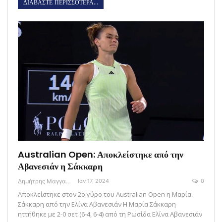
ΔΙΑΒΑΣΤΕ ΠΕΡΙΣΣΟΤΕΡΑ...
Australian Open: Αποκλείστηκε από την
Αβανεσιάν η Σάκκαρη
Δημήτρης Μαγγανάρης
Ιαν 17, 2024
0
Αποκλείστηκε στον 2ο γύρο του Australian Open η Μαρία
Σάκκαρη από την Ελίνα Αβανεσιάν Η Μαρία Σάκκαρη
ηττήθηκε με 2-0 σετ (6-4, 6-4) από τη Ρωσίδα Ελίνα Αβανεσιάν