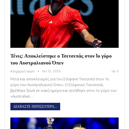
Τένις: Αποκλείστηκε ο Τσιτσιπάς στον 1ο γύρο
του Αυστραλιανού Όπεν
Kingsport team
Ιαν 13, 2025
0
Ήττα και αποκλεισμός για τον Στέφανο Τσιτσιπά στον 1ο
γύρο του Αυστραλιανού Όπεν. Ο Στέφανος Τσιτσιπάς
βρέθηκε ξανά σε κακή ημέρα και ηττήθηκε στον 1ο γύρο του
«Australian…
ΔΙΑΒΑΣΤΕ ΠΕΡΙΣΣΟΤΕΡΑ...