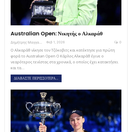
Australian Open: Νικητής ο Αλκαράθ
Δημήτρης Μαγγανάρης
Φεβ 1, 2026
0
Ο Αλκαράθ νίκησε τον Τζόκοβιτς και κατέκτησε για πρώτη
φορά το Australian Open Ο Κάρλος Αλκαράθ έγινε ο
νεαρότερος τενίστας στα χρονικά, ο οποίος έχει κατακτήσει
και τα…
ΔΙΑΒΑΣΤΕ ΠΕΡΙΣΣΟΤΕΡΑ...