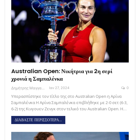
Australian Open: Νικήτρια για 2η σερί
χρονιά η Σαμπαλένκα
Δημήτρης Μαγγανάρης
Ιαν 27, 2024
0
Υπερασπίστηκε τον τίτλο της στο Australian Open η Αρίνα
Σαμπαλένκα Η Αρίνα Σαμπαλένκα επιβλήθηκε με 2-0 σετ (6-3,
6-2) της Κινγουεν Ζενγκ στον τελικό του Australian Open. Η…
ΔΙΑΒΑΣΤΕ ΠΕΡΙΣΣΟΤΕΡΑ...