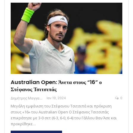
Australian Open: Άνετα στους “16” ο
Στέφανος Τσιτσιπάς
Δημήτρης Μαγγανάρης
Ιαν 19, 2024
0
Μεγάλη εμφάνιση του Στέφανου Τσιτσιπά και πρόκριση
στους «16» του Australian Open O Στέφανος Τσιτσιπάς
επικράτησε με 3-0 σετ (6-3, 6-0, 6-4) του Γάλλου Βαν Άσε και
προκρίθηκε…