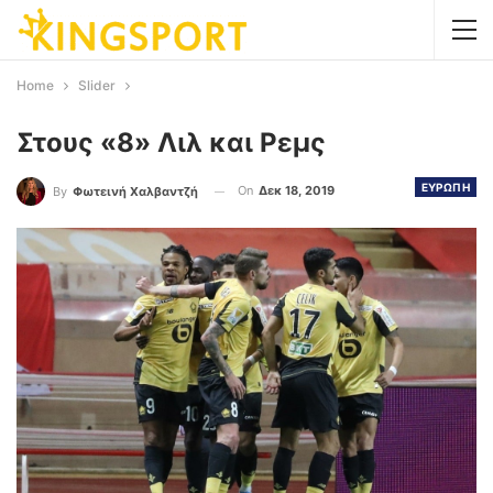
Home
Slider
Στους «8» Λιλ και Ρεμς
ΕΥΡΩΠΗ
On
Δεκ 18, 2019
By
Φωτεινή Χαλβαντζή