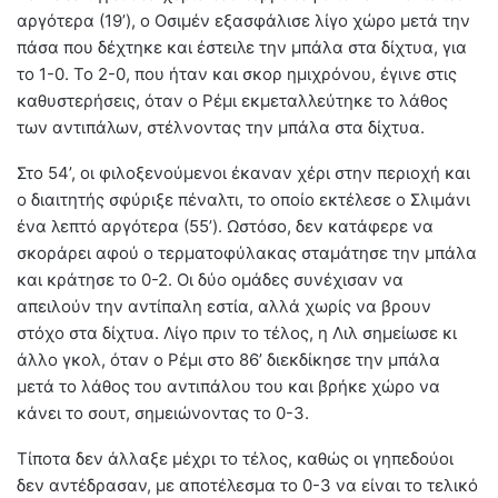
αργότερα (19’), ο Οσιμέν εξασφάλισε λίγο χώρο μετά την
πάσα που δέχτηκε και έστειλε την μπάλα στα δίχτυα, για
το 1-0. Το 2-0, που ήταν και σκορ ημιχρόνου, έγινε στις
καθυστερήσεις, όταν ο Ρέμι εκμεταλλεύτηκε το λάθος
των αντιπάλων, στέλνοντας την μπάλα στα δίχτυα.
Στο 54’, οι φιλοξενούμενοι έκαναν χέρι στην περιοχή και
ο διαιτητής σφύριξε πέναλτι, το οποίο εκτέλεσε ο Σλιμάνι
ένα λεπτό αργότερα (55’). Ωστόσο, δεν κατάφερε να
σκοράρει αφού ο τερματοφύλακας σταμάτησε την μπάλα
και κράτησε το 0-2. Οι δύο ομάδες συνέχισαν να
απειλούν την αντίπαλη εστία, αλλά χωρίς να βρουν
στόχο στα δίχτυα. Λίγο πριν το τέλος, η Λιλ σημείωσε κι
άλλο γκολ, όταν ο Ρέμι στο 86’ διεκδίκησε την μπάλα
μετά το λάθος του αντιπάλου του και βρήκε χώρο να
κάνει το σουτ, σημειώνοντας το 0-3.
Τίποτα δεν άλλαξε μέχρι το τέλος, καθώς οι γηπεδούοι
δεν αντέδρασαν, με αποτέλεσμα το 0-3 να είναι το τελικό