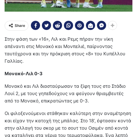
Share
Στην φάση των «16», Λιλ και Ρεμς πήραν την νίκη
απέναντι στις Μονακό και Μονπελιέ, παίρνοντας
ταυτόχρονα και την πρόκριση στους «8» του Κυπέλλου
Γαλλίας.
Μονακό-Λιλ 0-3
Μονακό και Λιλ διασταύρωσαν τα ξίφη τους στο Στάδιο
Λουί 2, με τους γηπεδούχους να φεύγουν θριαμβευτές
από το Μονακό, επικρατώντας με 0-3.
Οι φιλοξενούμενοι στάθηκαν καλύτερη στην αναμέτρηση
και είχαν την κατοχή της μπάλας. Στο 18’, έφτασαν κοντά
στην αλλαγή του σκορ με το σουτ του Οσιμέν από κοντά
να καταλήγει στα χέρια του τερματοφύλακα. Ένα λεπτό