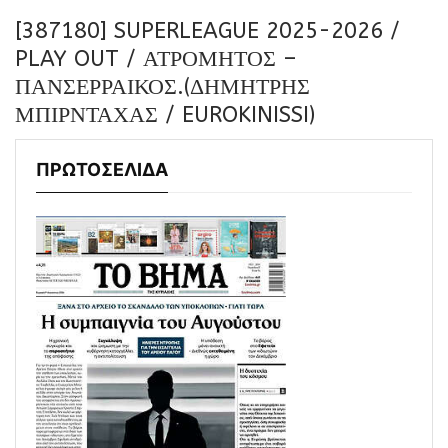
[387180] SUPERLEAGUE 2025-2026 /
PLAY OUT / ΑΤΡΟΜΗΤΟΣ –
ΠΑΝΣΕΡΡΑΙΚΟΣ.(ΔΗΜΗΤΡΗΣ
ΜΠΙΡΝΤΑΧΑΣ / EUROKINISSI)
ΠΡΩΤΟΣΕΛΙΔΑ