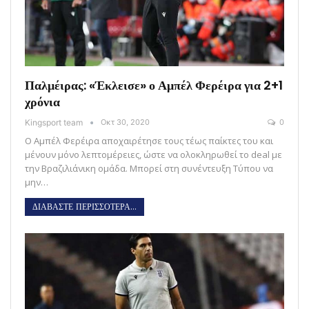
Παλμέιρας: «Έκλεισε» ο Αμπέλ Φερέιρα για 2+1
χρόνια
Kingsport team
Οκτ 30, 2020
0
Ο Αμπέλ Φερέιρα αποχαιρέτησε τους τέως παίκτες του και
μένουν μόνο λεπτομέρειες, ώστε να ολοκληρωθεί το deal με
την Βραζιλιάνικη ομάδα. Μπορεί στη συνέντευξη Τύπου να
μην…
ΔΙΑΒΑΣΤΕ ΠΕΡΙΣΣΟΤΕΡΑ...