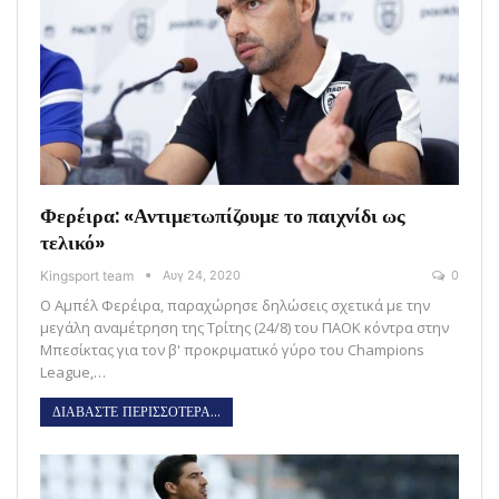
Φερέιρα: «Αντιμετωπίζουμε το παιχνίδι ως
τελικό»
Kingsport team
Αυγ 24, 2020
0
Ο Αμπέλ Φερέιρα, παραχώρησε δηλώσεις σχετικά με την
μεγάλη αναμέτρηση της Τρίτης (24/8) του ΠΑΟΚ κόντρα στην
Μπεσίκτας για τον β' προκριματικό γύρο του Champions
League,…
ΔΙΑΒΑΣΤΕ ΠΕΡΙΣΣΟΤΕΡΑ...