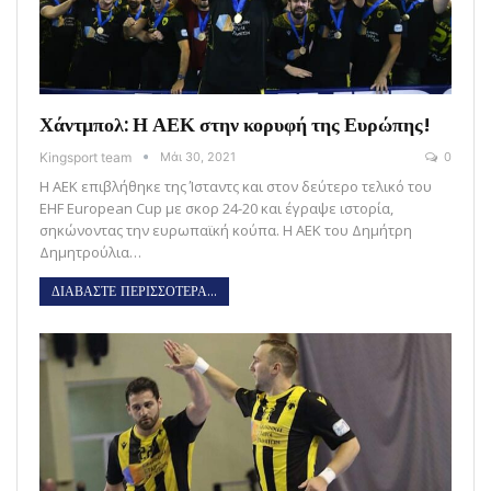
Χάντμπολ: Η ΑΕΚ στην κορυφή της Ευρώπης!
Kingsport team
Μάι 30, 2021
0
Η ΑΕΚ επιβλήθηκε της Ίσταντς και στον δεύτερο τελικό του
EHF European Cup με σκορ 24-20 και έγραψε ιστορία,
σηκώνοντας την ευρωπαϊκή κούπα. Η ΑΕΚ του Δημήτρη
Δημητρούλια…
ΔΙΑΒΑΣΤΕ ΠΕΡΙΣΣΟΤΕΡΑ...