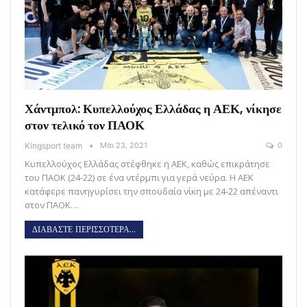
Χάντμπολ: Κυπελλούχος Ελλάδας η ΑΕΚ, νίκησε
στον τελικό τον ΠΑΟΚ
Kingsport team
Μάι 23, 2021
0
Κυπελλούχος Ελλάδας στέφθηκε η ΑΕΚ, καθώς επικράτησε
του ΠΑΟΚ (24-22) σε ένα ντέρμπι για γερά νεύρα. Η ΑΕΚ
κατάφερε πανηγυρίσει την σπουδαία νίκη με 24-22 απέναντι
στον ΠΑΟΚ…
ΔΙΑΒΑΣΤΕ ΠΕΡΙΣΣΟΤΕΡΑ...