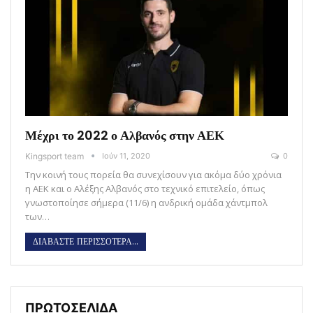
Μέχρι το 2022 ο Αλβανός στην ΑΕΚ
Kingsport team
Ιούν 11, 2020
0
Την κοινή τους πορεία θα συνεχίσουν για ακόμα δύο χρόνια
η ΑΕΚ και ο Αλέξης Αλβανός στο τεχνικό επιτελείο, όπως
γνωστοποίησε σήμερα (11/6) η ανδρική ομάδα χάντμπολ
των…
ΔΙΑΒΑΣΤΕ ΠΕΡΙΣΣΟΤΕΡΑ...
ΠΡΩΤΟΣΕΛΙΔΑ