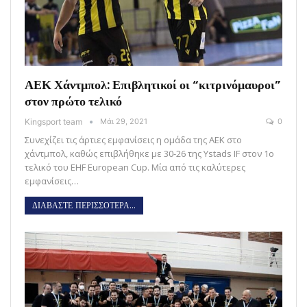
ΑΕΚ Χάντμπολ: Επιβλητικοί οι “κιτρινόμαυροι”
στον πρώτο τελικό
Kingsport team
Μάι 29, 2021
0
Συνεχίζει τις άρτιες εμφανίσεις η ομάδα της ΑΕΚ στο
χάντμπολ, καθώς επιβλήθηκε με 30-26 της Ystads IF στον 1ο
τελικό του EHF European Cup. Μία από τις καλύτερες
εμφανίσεις…
ΔΙΑΒΑΣΤΕ ΠΕΡΙΣΣΟΤΕΡΑ...