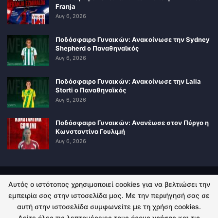
Franja
Αυγ 6, 2026
Ποδόσφαιρο Γυναικών: Ανακοίνωσε την Sydney
Shepherd ο Παναθηναϊκός
Αυγ 6, 2026
Ποδόσφαιρο Γυναικών: Ανακοίνωσε την Lalia
Storti ο Παναθηναϊκός
Αυγ 6, 2026
Ποδόσφαιρο Γυναικών: Ανανέωσε στον Πύργο η
Κωνσταντίνα Γουλιμή
Αυγ 6, 2026
Αυτός ο ιστότοπος χρησιμοποιεί cookies για να βελτιώσει την
ΠΟΛΙΤΙΚΗ ΑΠΟΡΡΗΤΟΥ
ΕΠΙΚΟΙΝΩΝΙΑ
εμπειρία σας στην ιστοσελίδα μας. Με την περιήγησή σας σε
αυτή στην ιστοσελίδα συμφωνείτε με τη χρήση cookies.
© 2026 - Kingsport.gr. All Rights Reserved.
Δείτε όλες τις λεπτομέρειες τους όρους χρήσης και τις