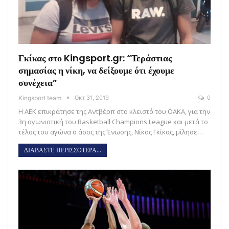
Γκίκας στο Kingsport.gr: “Τεράστιας
σημασίας η νίκη, να δείξουμε ότι έχουμε
συνέχεια”
Kingsport team
Οκτ 31, 2019
0
Η ΑΕΚ επικράτησε της Αντβέρπ στο κλειστό του ΟΑΚΑ, για την
3η αγωνιστική του Basketball Champions League και μετά το
τέλος του αγώνα ο άσος της Ένωσης, Νίκος Γκίκας, μίλησε…
ΔΙΑΒΑΣΤΕ ΠΕΡΙΣΣΟΤΕΡΑ...