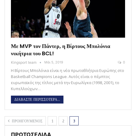
Με MVP τον Πάντερ, η Βίρτους Μπολόνια
νικήτρια του BCL!
Kingsport team
Μάι 5, 2019
0
Η Βίρτους Μπολόνια είναι η νέα πρωταθλήτρια Ευρώπης στο
Basketball Champions League. Αυτός είναι ο πέμπτος
ευρωπαϊκός της τίτλος μετά την Ευρωλίγκα (1998, 2001), το
Κυπελλούχων…
ΔΙΑΒΑΣΤΕ ΠΕΡΙΣΣΟΤΕΡΑ...
ΠΡΟΗΓΟΥΜΕΝΟΣ
1
2
3
ΠΡΩΤΟΣΕΛΙΔΑ