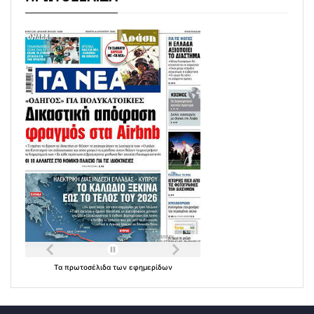
Τα
πρωτοσέλιδα
των
εφημερίδων