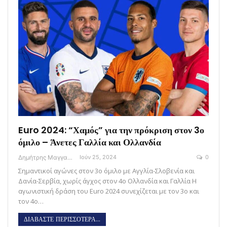
Euro 2024: “Χαμός” για την πρόκριση στον 3ο
όμιλο – Άνετες Γαλλία και Ολλανδία
Δημήτρης Μαγγανάρης
Ιούν 25, 2024
0
Σημαντικοί αγώνες στον 3ο όμιλο με Αγγλία-Σλοβενία και
Δανία-Σερβία, χωρίς άγχος στον 4ο Ολλανδία και Γαλλία H
αγωνιστική δράση του Euro 2024 συνεχίζεται με τον 3ο και
τον 4ο…
ΔΙΑΒΑΣΤΕ ΠΕΡΙΣΣΟΤΕΡΑ...