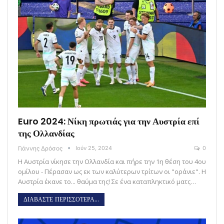
Euro 2024: Νίκη πρωτιάς για την Αυστρία επί
της Ολλανδίας
Γιάννης Δρόσος
Ιούν 25, 2024
0
Η Αυστρία νίκησε την Ολλανδία και πήρε την 1η θέση του 4ου
ομίλου - Πέρασαν ως εκ των καλύτερων τρίτων οι "οράνιε". Η
Αυστρία έκανε το... θαύμα της! Σε ένα καταπληκτικό ματς…
ΔΙΑΒΑΣΤΕ ΠΕΡΙΣΣΟΤΕΡΑ...