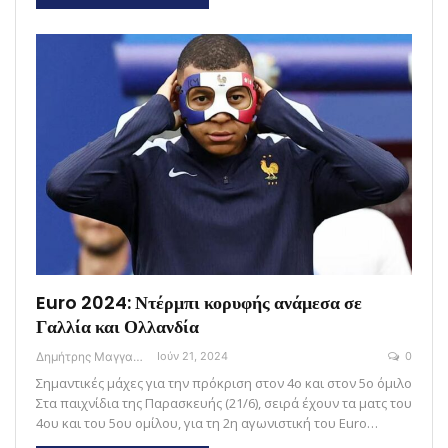
Euro 2024: Ντέρμπι κορυφής ανάμεσα σε
Γαλλία και Ολλανδία
Δημήτρης Μαγγανάρης
Ιούν 21, 2024
0
Σημαντικές μάχες για την πρόκριση στον 4ο και στον 5ο όμιλο
Στα παιχνίδια της Παρασκευής (21/6), σειρά έχουν τα ματς του
4ου και του 5ου ομίλου, για τη 2η αγωνιστική του Euro…