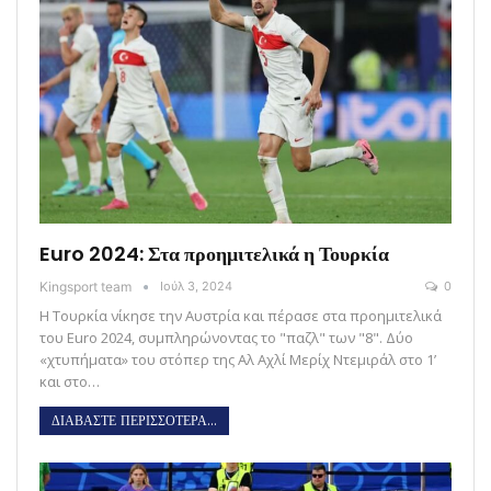
Euro 2024: Στα προημιτελικά η Τουρκία
Kingsport team
Ιούλ 3, 2024
0
Η Τουρκία νίκησε την Αυστρία και πέρασε στα προημιτελικά
του Euro 2024, συμπληρώνοντας το "παζλ" των "8". Δύο
«χτυπήματα» του στόπερ της Αλ Αχλί Μερίχ Ντεμιράλ στο 1’
και στο…
ΔΙΑΒΑΣΤΕ ΠΕΡΙΣΣΟΤΕΡΑ...