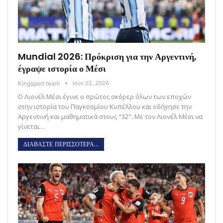
Mundial 2026: Πρόκριση για την Αργεντινή,
έγραψε ιστορία ο Μέσι
Kingsport team
Ιούν 22, 2026
Ο Λιονέλ Μέσι έγινε ο πρώτος σκόρερ όλων των εποχών
στην ιστορία του Παγκοσμίου Κυπέλλου και οδήγησε την
Αργεντινή και μαθηματικά στους "32". Με τον Λιονέλ Μέσι να
γίνεται…
ΔΙΑΒΑΣΤΕ ΠΕΡΙΣΣΟΤΕΡΑ...