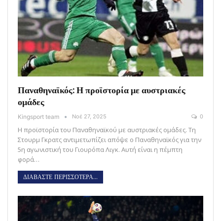
Παναθηναϊκός: Η προϊστορία με αυστριακές
ομάδες
Kingsport team
Νοέ 27, 2025
0
Η προϊστορία του Παναθηναϊκού με αυστριακές ομάδες. Τη
Στουρμ Γκρατς αντιμετωπίζει απόψε ο Παναθηναϊκός για την
5η αγωνιστική του Γιουρόπα Λιγκ. Αυτή είναι η πέμπτη
φορά…
ΔΙΑΒΑΣΤΕ ΠΕΡΙΣΣΟΤΕΡΑ...