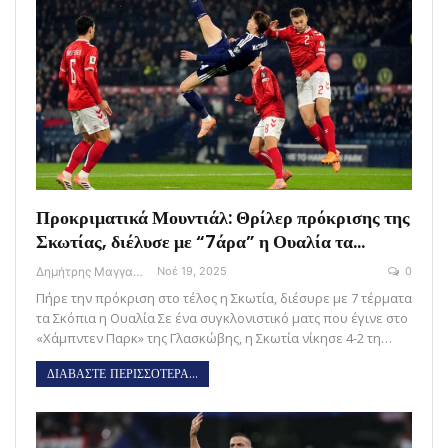
Προκριματικά Μουντιάλ: Θρίλερ πρόκρισης της
Σκωτίας, διέλυσε με “7άρα” η Ουαλία τα…
Δημήτρης Μαγγανάρης
Νοέ 19, 2025
0
Πήρε την πρόκριση στο τέλος η Σκωτία, διέσυρε με 7 τέρματα
τα Σκόπια η Ουαλία Σε ένα συγκλονιστικό ματς που έγινε στο
«Χάμπντεν Παρκ» της Γλασκώβης, η Σκωτία νίκησε 4-2 τη…
ΔΙΑΒΑΣΤΕ ΠΕΡΙΣΣΟΤΕΡΑ...