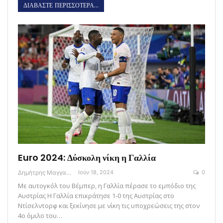
ΔΙΑΒΑΣΤΕ ΠΕΡΙΣΣΟΤΕΡΑ...
Euro 2024: Δύσκολη νίκη η Γαλλία
Δημήτρης Μαγγανάρης
Ιούν 18, 2024
0
Με αυτογκόλ του Βέμπερ, η Γαλλία πέρασε το εμπόδιο της
Αυστρίας H Γαλλία επικράτησε 1-0 της Αυστρίας στο
Ντίσελντορφ και ξεκίνησε με νίκη τις υποχρεώσεις της στον
4ο όμιλο του…