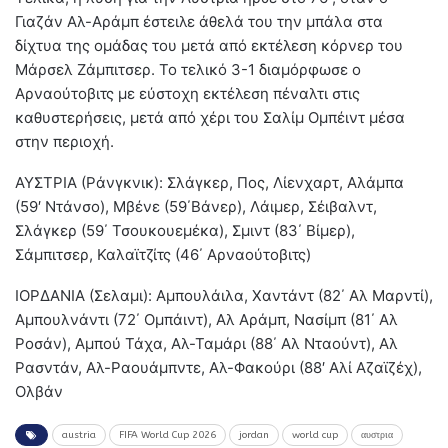
Γιαζάν Αλ-Αράμπ έστειλε άθελά του την μπάλα στα
δίχτυα της ομάδας του μετά από εκτέλεση κόρνερ του
Μάρσελ Ζάμπιτσερ. Το τελικό 3-1 διαμόρφωσε ο
Αρναούτοβιτς με εύστοχη εκτέλεση πέναλτι στις
καθυστερήσεις, μετά από χέρι του Σαλίμ Ομπέιντ μέσα
στην περιοχή.
ΑΥΣΤΡΙΑ (Ράνγκνικ): Σλάγκερ, Πος, Λίενχαρτ, Αλάμπα
(59′ Ντάνσο), Μβένε (59΄Βάνερ), Λάιμερ, Σέιβαλντ,
Σλάγκερ (59΄ Τσουκουεμέκα), Σμιντ (83΄ Βίμερ),
Σάμπιτσερ, Καλαϊτζίτς (46΄ Αρναούτοβιτς)
ΙΟΡΔΑΝΙΑ (Σελαμι): Αμπουλάιλα, Χαντάντ (82΄ Αλ Μαρντί),
Αμπουλνάντι (72΄ Ομπάιντ), Αλ Αράμπ, Νασίμπ (81΄ Αλ
Ροσάν), Αμπού Τάχα, Αλ-Ταμάρι (88΄ Αλ Νταούντ), Αλ
Ρασντάν, Αλ-Ραουάμπντε, Αλ-Φακούρι (88′ Αλί Αζαϊζέχ),
Ολβάν
austria
FIFA World Cup 2026
jordan
world cup
αυστρια