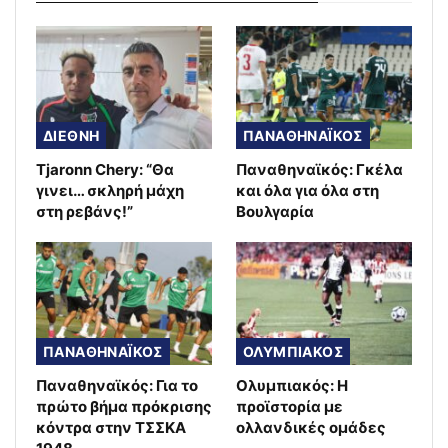
ΔΙΕΘΝΗ
ΠΑΝΑΘΗΝΑΪΚΟΣ
Tjaronn Chery: “Θα
Παναθηναϊκός: Γκέλα
γινει… σκληρή μάχη
και όλα για όλα στη
στη ρεβάνς!”
Βουλγαρία
ΠΑΝΑΘΗΝΑΪΚΟΣ
ΟΛΥΜΠΙΑΚΟΣ
Παναθηναϊκός: Για το
Ολυμπιακός: Η
πρώτο βήμα πρόκρισης
προϊστορία με
κόντρα στην ΤΣΣΚΑ
ολλανδικές ομάδες