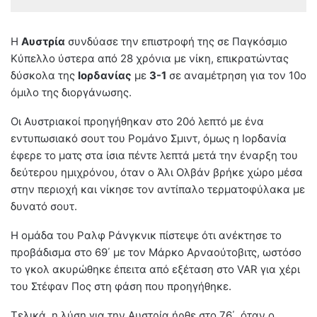
Η
Αυστρία
συνδύασε την επιστροφή της σε Παγκόσμιο
Κύπελλο ύστερα από 28 χρόνια με νίκη, επικρατώντας
δύσκολα της
Ιορδανίας
με
3-1
σε αναμέτρηση για τον 10ο
όμιλο της διοργάνωσης.
Οι Αυστριακοί προηγήθηκαν στο 20ό λεπτό με ένα
εντυπωσιακό σουτ του Ρομάνο Σμιντ, όμως η Ιορδανία
έφερε το ματς στα ίσια πέντε λεπτά μετά την έναρξη του
δεύτερου ημιχρόνου, όταν ο Άλι Ολβάν βρήκε χώρο μέσα
στην περιοχή και νίκησε τον αντίπαλο τερματοφύλακα με
δυνατό σουτ.
Η ομάδα του Ραλφ Ράνγκνικ πίστεψε ότι ανέκτησε το
προβάδισμα στο 69΄ με τον Μάρκο Αρναούτοβιτς, ωστόσο
το γκολ ακυρώθηκε έπειτα από εξέταση στο VAR για χέρι
του Στέφαν Πος στη φάση που προηγήθηκε.
Τελικά, η λύση για την Αυστρία ήρθε στο 76΄, όταν ο