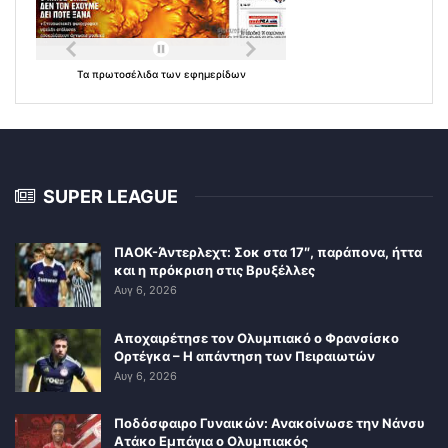
Τα
πρωτοσέλιδα
των
εφημερίδων
SUPER LEAGUE
ΠΑΟΚ-Άντερλεχτ: Σοκ στα 17″, παράπονα, ήττα
και η πρόκριση στις Βρυξέλλες
Αυγ 6, 2026
Αποχαιρέτησε τον Ολυμπιακό ο Φρανσίσκο
Ορτέγκα – Η απάντηση των Πειραιωτών
Αυγ 6, 2026
Ποδόσφαιρο Γυναικών: Ανακοίνωσε την Νάνσυ
Ατάκο Εμπάγια ο Ολυμπιακός