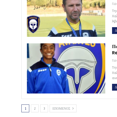
Γι
Τη
Χα
Άβ
Δ
Πο
R
Γι
Τη
Χα
αν
Δ
1
2
3
ΕΠΟΜΕΝΟΣ