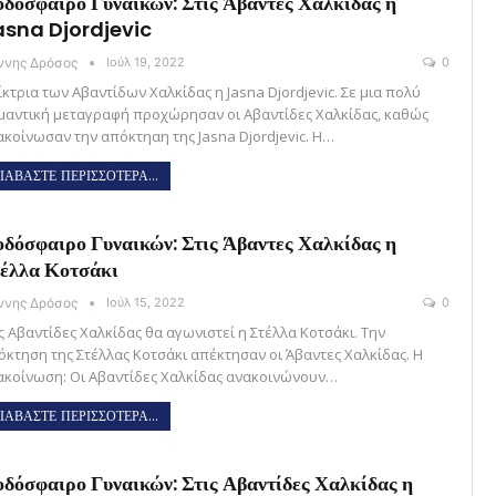
δόσφαιρο Γυναικών: Στις Άβαντες Χαλκίδας η
asna Djordjevic
άννης Δρόσος
Ιούλ 19, 2022
0
κτρια των Αβαντίδων Χαλκίδας η Jasna Djordjevic. Σε μια πολύ
μαντική μεταγραφή προχώρησαν οι Αβαντίδες Χαλκίδας, καθώς
ακοίνωσαν την απόκτηαη της Jasna Djordjevic. Η…
ΙΑΒΑΣΤΕ ΠΕΡΙΣΣΟΤΕΡΑ...
δόσφαιρο Γυναικών: Στις Άβαντες Χαλκίδας η
έλλα Κοτσάκι
άννης Δρόσος
Ιούλ 15, 2022
0
ς Αβαντίδες Χαλκίδας θα αγωνιστεί η Στέλλα Κοτσάκι. Την
όκτηση της Στέλλας Κοτσάκι απέκτησαν οι Άβαντες Χαλκίδας. Η
ακοίνωση: Οι Αβαντίδες Χαλκίδας ανακοινώνουν…
ΙΑΒΑΣΤΕ ΠΕΡΙΣΣΟΤΕΡΑ...
δόσφαιρο Γυναικών: Στις Αβαντίδες Χαλκίδας η