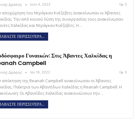
άννης Δρόσος
Ιούν 4, 2022
0
ν αποχώρηση του Ντράγκαν Κνέζεβιτς ανακοίνωσαν οι Άβαντες
λκίδας. Την από κοινού λύση της συνεργασίας τους ανακοίνωσαν
αντες Χαλκίδας και Ντράγκαν Κνέζεβιτς. Η…
ΙΑΒΑΣΤΕ ΠΕΡΙΣΣΟΤΕΡΑ...
δόσφαιρο Γυναικών: Στις Άβαντες Χαλκίδας η
eanah Campbell
άννης Δρόσος
Ιαν 16, 2022
0
ν απόκτηση της Reanah Campbell ανακοίνωσαν οι Άβαντες
λκίδας. Παίκτρια των Αβαντίδων Χαλκίδας η Reanah Campbell. Η
ακοίνωση: Οι Αβαντίδες Χαλκίδας ανακοινώνουν την…
ΙΑΒΑΣΤΕ ΠΕΡΙΣΣΟΤΕΡΑ...