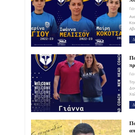
Γι
Αν
Κο
Αβ
Δ
Πο
πρ
Γι
Τη
Δο
Χα
Δ
Πο
απ