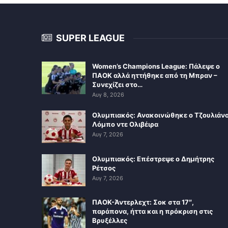
SUPER LEAGUE
Women’s Champions League: Πάλεψε ο
ΠΑΟΚ αλλά ηττήθηκε από τη Μπραν –
Συνεχίζει στο…
Αυγ 8, 2026
Ολυμπιακός: Ανακοινώθηκε ο Τζουλιάν
Λόμπο ντε Ολιβέιρα
Αυγ 7, 2026
Ολυμπιακός: Επέστρεψε ο Δημήτρης
Ρέτσος
Αυγ 7, 2026
ΠΑΟΚ-Άντερλεχτ: Σοκ στα 17″,
παράπονα, ήττα και η πρόκριση στις
Βρυξέλλες