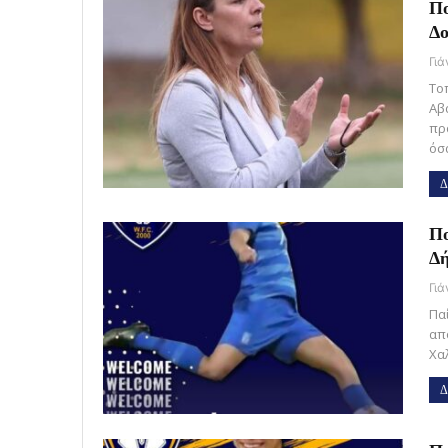
Πο
Δο
Γι
Το
Αβ
πρ
όσ
Δ
Πο
Δ
Γι
Πα
απ
Χα
Δ