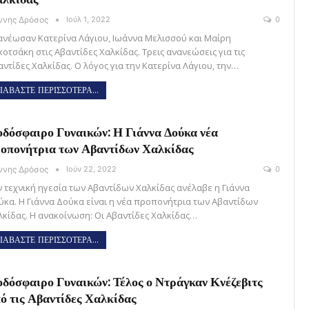
άννης Δρόσος
Ιούλ 1, 2022
0
ανέωσαν Κατερίνα Λάγιου, Ιωάννα Μελισσού και Μαίρη
κοτσάκη στις Αβαντίδες Χαλκίδας. Τρεις ανανεώσεις για τις
αντίδες Χαλκίδας. Ο λόγος για την Κατερίνα Λάγιου, την…
ΙΑΒΑΣΤΕ ΠΕΡΙΣΣΟΤΕΡΑ...
δόσφαιρο Γυναικών: Η Γιάννα Δούκα νέα
οπονήτρια των Αβαντίδων Χαλκίδας
άννης Δρόσος
Ιούν 22, 2022
0
ν τεχνική ηγεσία των Αβαντίδων Χαλκίδας ανέλαβε η Γιάννα
ύκα. Η Γιάννα Δούκα είναι η νέα προπονήτρια των Αβαντίδων
λκίδας. Η ανακοίνωση: Οι Αβαντίδες Χαλκίδας…
ΙΑΒΑΣΤΕ ΠΕΡΙΣΣΟΤΕΡΑ...
δόσφαιρο Γυναικών: Τέλος ο Ντράγκαν Κνέζεβιτς
ό τις Αβαντίδες Χαλκίδας