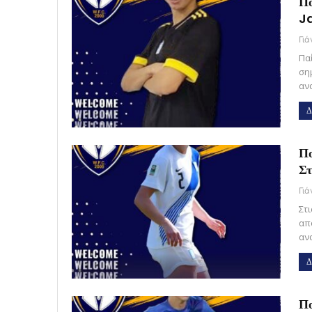
Πο
J
Γι
Παί
ση
αν
Δ
Πο
Στ
Γι
Στι
απ
αν
Δ
Πο