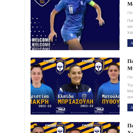
Μα
Γι
Πα
απ
Χα
Δ
Πο
Μπ
Γι
Τη
Μα
αν
Δ
Πο
Χα