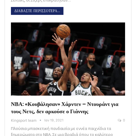
Σέλτικς, οι Σίξερς επικράτησαν…
ΔΙΑΒΑΣΤΕ ΠΕΡΙΣΣΟΤΕΡΑ...
ΝΒΑ: «Κουβάλησαν» Χάρντεν – Ντουράντ για
τους Νετς, δεν αρκούσε ο Γιάννης
Kingsport team
Ιαν 19, 2021
0
Πλούσια μπασκετική πανδαισία με εννέα παιχνίδια τα
ξημερώματα στο ΝΒΑ. Σε μια βραδιά όπου το καλύτερο