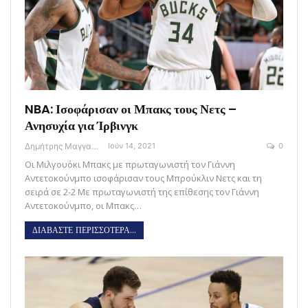
NBA: Ισοφάρισαν οι Μπακς τους Νετς –
Ανησυχία για Ίρβινγκ
Δημήτρης Μαγγανάρης
Ιούν 14, 2021
0
Οι Μιλγουόκι Μπακς με πρωταγωνιστή τον Γιάννη
Αντετοκούνμπο ισοφάρισαν τους Μπρούκλιν Νετς και τη
σειρά σε 2-2 Με πρωταγωνιστή της επίθεσης τον Γιάννη
Αντετοκούνμπο, οι Μπακς…
ΔΙΑΒΑΣΤΕ ΠΕΡΙΣΣΟΤΕΡΑ...