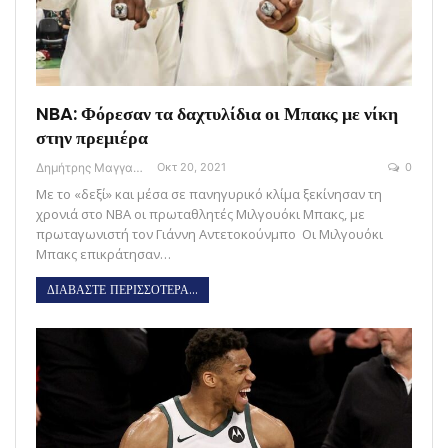
NBA: Φόρεσαν τα δαχτυλίδια οι Μπακς με νίκη
στην πρεμιέρα
Δημήτρης Μαγγανάρης
Οκτ 20, 2021
0
Με το «δεξί» και μέσα σε πανηγυρικό κλίμα ξεκίνησαν τη
χρονιά στο NBA οι πρωταθλητές Μιλγουόκι Μπακς, με
πρωταγωνιστή τον Γιάννη Αντετοκούνμπο Οι Μιλγουόκι
Μπακς επικράτησαν…
ΔΙΑΒΑΣΤΕ ΠΕΡΙΣΣΟΤΕΡΑ...