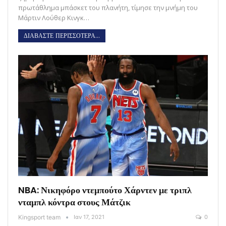
πρωτάθλημα μπάσκετ του πλανήτη, τίμησε την μνήμη του
Μάρτιν Λούθερ Κινγκ…
ΔΙΑΒΑΣΤΕ ΠΕΡΙΣΣΟΤΕΡΑ...
NBA: Νικηφόρο ντεμπούτο Χάρντεν με τριπλ
νταμπλ κόντρα στους Μάτζικ
Kingsport team
Ιαν 17, 2021
0