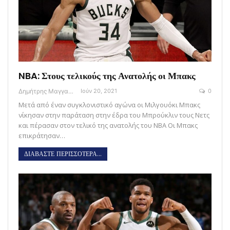
NBA: Στους τελικούς της Ανατολής οι Μπακς
Δημήτρης Μαγγανάρης
Ιούν 20, 2021
0
Μετά από έναν συγκλονιστικό αγώνα οι Μιλγουόκι Μπακς
νίκησαν στην παράταση στην έδρα του Μπρούκλιν τους Νετς
και πέρασαν στον τελικό της ανατολής του ΝΒΑ Oι Μπακς
επικράτησαν…
ΔΙΑΒΑΣΤΕ ΠΕΡΙΣΣΟΤΕΡΑ...