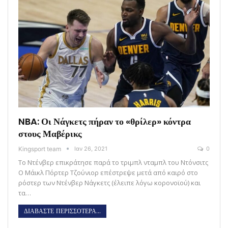
NBA: Οι Νάγκετς πήραν το «θρίλερ» κόντρα
στους Μαβέρικς
Kingsport team
Ιαν 26, 2021
0
Το Ντένβερ επικράτησε παρά το τριμπλ νταμπλ του Ντόνσιτς
Ο Μάικλ Πόρτερ Τζούνιορ επέστρεψε μετά από καιρό στο
ρόστερ των Ντένβερ Νάγκετς (έλειπε λόγω κορονοϊού) και
τα…
ΔΙΑΒΑΣΤΕ ΠΕΡΙΣΣΟΤΕΡΑ...