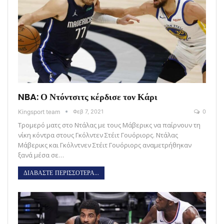
NBA: Ο Ντόντσιτς κέρδισε τον Κάρι
Kingsport team
Φεβ 7, 2021
0
Τρομερό ματς στο Ντάλας με τους Μάβερικς να παίρνουν τη
νίκη κόντρα στους Γκόλντεν Στέιτ Γουόριορς. Ντάλας
Μάβερικς και Γκόλντνεν Στέιτ Γουόριορς αναμετρήθηκαν
ξανά μέσα σε…
ΔΙΑΒΑΣΤΕ ΠΕΡΙΣΣΟΤΕΡΑ...