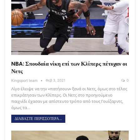
NBA: Σπουδαία νίκη επί των Κλίπερς πέτυχαν οι
Νετς
Kingsport team
Φεβ 3, 2021
0
Λίγο έλειψε να την «πατήσουν» ξανά οι Νετς, όμως στο τέλος
επικράτησαν των Κλίπερς. Οι Νετς στο προηγούμενο
παιχνίδι έχασαν με απίστευτο τρόπο από τους Γουίζαρντς,
όμως τα…
ΔΙΑΒΑΣΤΕ ΠΕΡΙΣΣΟΤΕΡΑ...