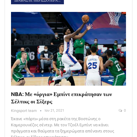
ΔΙΑΒΑΣΤΕ ΠΕΡΙΣΣΟΤΕΡΑ...
NBA: Με «όργια» Εμπίντ επικράτησαν των
Σέλτικς οι Σίξερς
Kingsport team
Ιαν 21, 2021
0
Έκανε «πάρτι» μέσα στη ρακέτα της Βοστώνης ο
Καμερουνέζος σέντερ. Με τον Τζοέλ Εμπίντ να κάνει
πράγματα και θαύματα τα ξημερώματα απέναντι στους