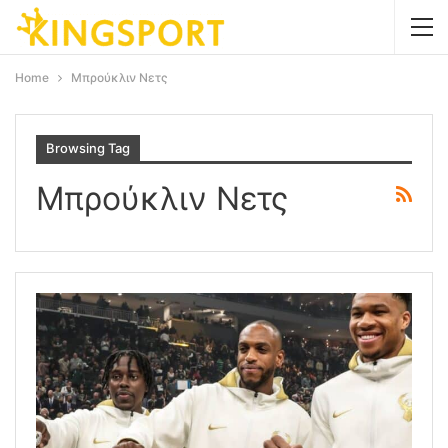
Home
Μπρούκλιν Νετς
Browsing Tag
Μπρούκλιν Νετς