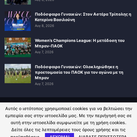
Ποδόσφαιρο Γυναικών: Στον Αστέρα Τρίπολης η
Κατερίνα Βασιλούνη
Αυγ 8, 2026
Women’s Champions League: Η μετάδοση του
Μπραν-ΠΑΟΚ
Αυγ 7, 2026
Ποδόσφαιρο Γυναικών: Ολοκληρώθηκε η
προετοιμασία του ΠΑΟΚ για τον αγώνα με τη
Μπραν
Αυγ 7, 2026
Αυτός ο ιστότοπος χρησιμοποιεί cookies για να βελτιώσει την
ΠΟΛΙΤΙΚΗ ΑΠΟΡΡΗΤΟΥ
ΕΠΙΚΟΙΝΩΝΙΑ
εμπειρία σας στην ιστοσελίδα μας. Με την περιήγησή σας σε
αυτή στην ιστοσελίδα συμφωνείτε με τη χρήση cookies.
© 2026 - Kingsport.gr. All Rights Reserved.
Δείτε όλες τις λεπτομέρειες τους όρους χρήσης και τις
προϋποθέσεις.
ΔΕΧΟΜΑΙ
ΔΙΑΒΑΣΕ ΠΕΡΙΣΣΟΤΕΡΑ