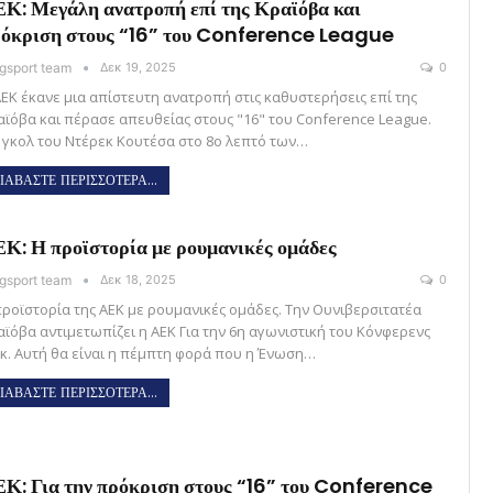
Κ: Μεγάλη ανατροπή επί της Κραϊόβα και
όκριση στους “16” του Conference League
gsport team
Δεκ 19, 2025
0
ΑΕΚ έκανε μια απίστευτη ανατροπή στις καθυστερήσεις επί της
αϊόβα και πέρασε απευθείας στους "16" του Conference League.
 γκολ του Ντέρεκ Κουτέσα στο 8ο λεπτό των…
ΙΑΒΑΣΤΕ ΠΕΡΙΣΣΟΤΕΡΑ...
Κ: Η προϊστορία με ρουμανικές ομάδες
gsport team
Δεκ 18, 2025
0
προϊστορία της ΑΕΚ με ρουμανικές ομάδες. Την Ουνιβερσιτατέα
αϊόβα αντιμετωπίζει η ΑΕΚ Για την 6η αγωνιστική του Κόνφερενς
γκ. Αυτή θα είναι η πέμπτη φορά που η Ένωση…
ΙΑΒΑΣΤΕ ΠΕΡΙΣΣΟΤΕΡΑ...
Κ: Για την πρόκριση στους “16” του Conference