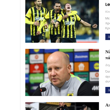
L
Kin
Με
πρ
Κρ
Δ
Νί
πά
Όσ
αγ
συ
Δ
Απ