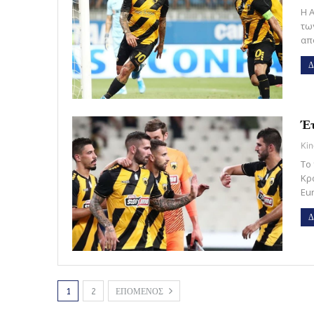
Η 
τω
απ
Δ
Έτ
Kin
Το
Κρ
Eu
Δ
1
2
ΕΠΟΜΕΝΟΣ