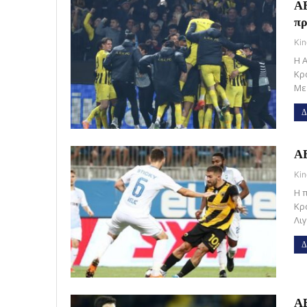
ΑΕ
πρ
Kin
Η 
Κρ
Με
Δ
ΑΕ
Kin
Η 
Κρ
Λι
Δ
ΑΕ