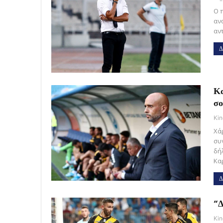
Ο 
αν
αν
Δ
Κα
σο
Kin
Χά
συ
δή
Κα
Δ
“Δ
Kin