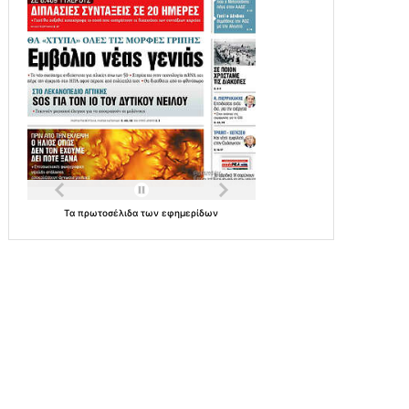
Τα
πρωτοσέλιδα
των
εφημερίδων