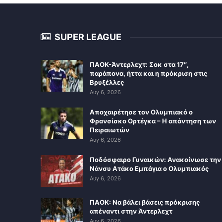
SUPER LEAGUE
ΠΑΟΚ-Άντερλεχτ: Σοκ στα 17″,
παράπονα, ήττα και η πρόκριση στις
Βρυξέλλες
Αυγ 6, 2026
Αποχαιρέτησε τον Ολυμπιακό ο
Φρανσίσκο Ορτέγκα – Η απάντηση των
Πειραιωτών
Αυγ 6, 2026
Ποδόσφαιρο Γυναικών: Ανακοίνωσε την
Νάνσυ Ατάκο Εμπάγια ο Ολυμπιακός
Αυγ 6, 2026
ΠΑΟΚ: Να βάλει βάσεις πρόκρισης
απέναντι στην Άντερλεχτ
Αυγ 6, 2026