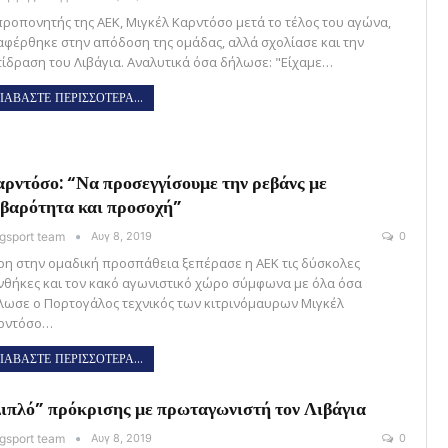
προπονητής της ΑΕΚ, Μιγκέλ Καρντόσο μετά το τέλος του αγώνα,
αφέρθηκε στην απόδοση της ομάδας, αλλά σχολίασε και την
τίδραση του Λιβάγια. Αναλυτικά όσα δήλωσε: "Είχαμε…
ΙΑΒΑΣΤΕ ΠΕΡΙΣΣΟΤΕΡΑ...
ρντόσο: “Να προσεγγίσουμε την ρεβάνς με
βαρότητα και προσοχή”
gsport team
Αυγ 8, 2019
0
ρη στην ομαδική προσπάθεια ξεπέρασε η ΑΕΚ τις δύσκολες
νθήκες και τον κακό αγωνιστικό χώρο σύμφωνα με όλα όσα
λωσε ο Πορτογάλος τεχνικός των κιτρινόμαυρων Μιγκέλ
ρντόσο…
ΙΑΒΑΣΤΕ ΠΕΡΙΣΣΟΤΕΡΑ...
ιπλό” πρόκρισης με πρωταγωνιστή τον Λιβάγια
gsport team
Αυγ 8, 2019
0