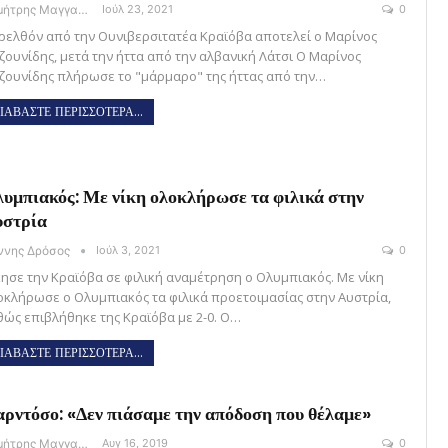
Δημήτρης Μαγγανάρης
Ιούλ 23, 2021
0
ρελθόν από την Ουνιβερσιτατέα Κραϊόβα αποτελεί ο Μαρίνος
ζουνίδης, μετά την ήττα από την αλβανική Λάτσι Ο Μαρίνος
ζουνίδης πλήρωσε το "μάρμαρο" της ήττας από την…
ΙΑΒΑΣΤΕ ΠΕΡΙΣΣΟΤΕΡΑ...
υμπιακός: Με νίκη ολοκλήρωσε τα φιλικά στην
στρία
άννης Δρόσος
Ιούλ 3, 2021
0
κησε την Κραϊόβα σε φιλική αναμέτρηση ο Ολυμπιακός. Με νίκη
οκλήρωσε ο Ολυμπιακός τα φιλικά προετοιμασίας στην Αυστρία,
θώς επιβλήθηκε της Κραϊόβα με 2-0. Ο…
ΙΑΒΑΣΤΕ ΠΕΡΙΣΣΟΤΕΡΑ...
ρντόσο: «Δεν πιάσαμε την απόδοση που θέλαμε»
Δημήτρης Μαγγανάρης
Αυγ 16, 2019
0