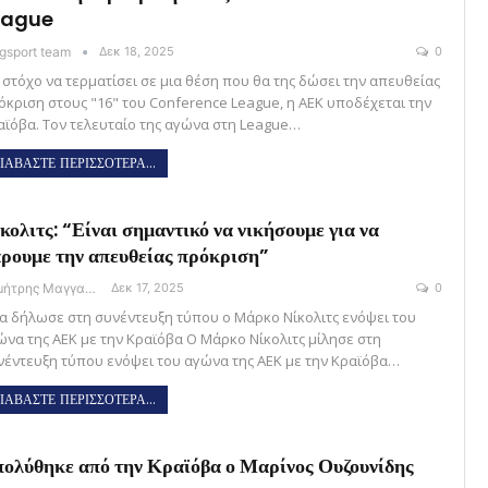
eague
gsport team
Δεκ 18, 2025
0
 στόχο να τερματίσει σε μια θέση που θα της δώσει την απευθείας
όκριση στους "16" του Conference League, η ΑΕΚ υποδέχεται την
αϊόβα. Τον τελευταίο της αγώνα στη League…
ΙΑΒΑΣΤΕ ΠΕΡΙΣΣΟΤΕΡΑ...
κολιτς: “Είναι σημαντικό να νικήσουμε για να
ρουμε την απευθείας πρόκριση”
Δημήτρης Μαγγανάρης
Δεκ 17, 2025
0
α δήλωσε στη συνέντευξη τύπου ο Μάρκο Νίκολιτς ενόψει του
ώνα της ΑΕΚ με την Κραϊόβα Ο Μάρκο Νίκολιτς μίλησε στη
νέντευξη τύπου ενόψει του αγώνα της ΑΕΚ με την Κραϊόβα…
ΙΑΒΑΣΤΕ ΠΕΡΙΣΣΟΤΕΡΑ...
ολύθηκε από την Κραϊόβα ο Μαρίνος Ουζουνίδης