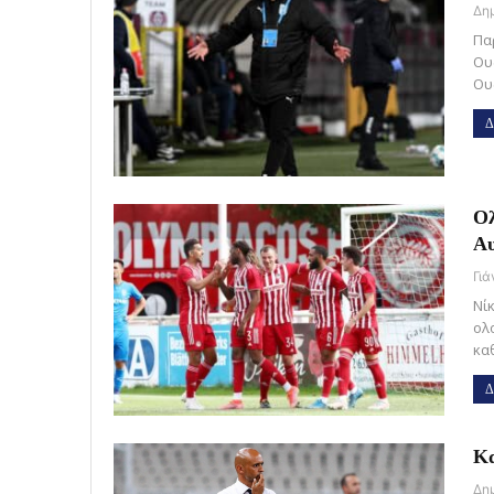
Πα
Ου
Ου
Δ
Ολ
Αυ
Γι
Νί
ολ
κα
Δ
Κα