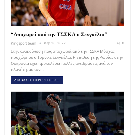
“Αποχωρεί από την ΤΣΣΚΑ ο Σενγκέλια”
Kingsport team
Φεβ 26, 2022
0
Στην ανακοίνωση πως αποχωρεί από την ΤΣΣΚΑ Μόσχας
προχώρησε ο Τορνίκε Σενγκέλια. Η επίθεση της Ρωσίας στην
Ουκρανία έχει προκαλέσει πολλές αντιδράσεις ανά τον
πλανήτη, με τον…
ΔΙΑΒΑΣΤΕ ΠΕΡΙΣΣΟΤΕΡΑ...