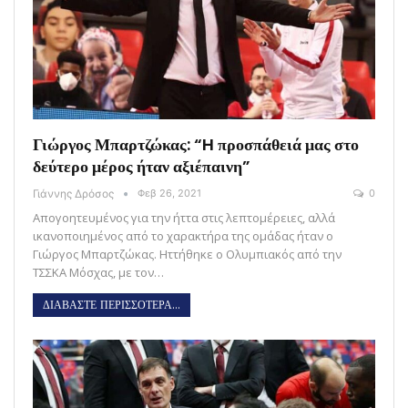
Γιώργος Μπαρτζώκας: “H προσπάθειά μας στο
δεύτερο μέρος ήταν αξιέπαινη”
Γιάννης Δρόσος
Φεβ 26, 2021
0
Απογοητευμένος για την ήττα στις λεπτομέρειες, αλλά
ικανοποιημένος από το χαρακτήρα της ομάδας ήταν ο
Γιώργος Μπαρτζώκας. Ηττήθηκε ο Ολυμπιακός από την
ΤΣΣΚΑ Μόσχας, με τον…
ΔΙΑΒΑΣΤΕ ΠΕΡΙΣΣΟΤΕΡΑ...