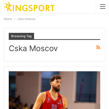
Home
cska moscov
Browsing Tag
Cska Moscov