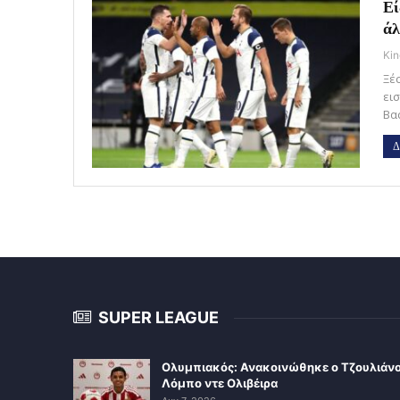
Εί
άλ
Kin
Ξέ
ει
Βα
Δ
SUPER LEAGUE
Ολυμπιακός: Ανακοινώθηκε ο Τζουλιάν
Λόμπο ντε Ολιβέιρα