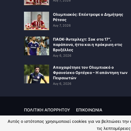
Αυγ 7, 2026
Ολυμπιακός: Επέστρεψε ο Δημήτρης
Ρέτσος
Αυγ 7, 2026
ΠΑΟΚ-Άντερλεχτ: Σοκ στα 17″,
παράπονα, ήττα και η πρόκριση στις
Βρυξέλλες
Αυγ 6, 2026
Αποχαιρέτησε τον Ολυμπιακό ο
Φρανσίσκο Ορτέγκα – Η απάντηση των
Πειραιωτών
Αυγ 6, 2026
ΠΟΛΙΤΙΚΗ ΑΠΟΡΡΗΤΟΥ
ΕΠΙΚΟΙΝΩΝΙΑ
Αυτός ο ιστότοπος χρησιμοποιεί cookies για να βελτιώσει την
© 2026 - Kingsport.gr. All Rights Reserved.
τις λεπτομέρειες