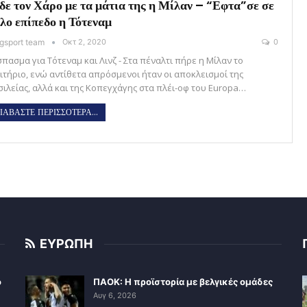
δε τον Χάρο με τα μάτια της η Μίλαν – “Εφτα”σε σε
λο επίπεδο η Τότεναμ
gsport team
Οκτ 2, 2020
0
σπασμα για Τότεναμ και Λινζ - Στα πέναλτι πήρε η Μίλαν το
σιτήριο, ενώ αντίθετα απρόσμενοι ήταν οι αποκλεισμοί της
σιλείας, αλλά και της Κοπεγχάγης στα πλέι-οφ του Europa…
ΙΑΒΑΣΤΕ ΠΕΡΙΣΣΟΤΕΡΑ...
ΕΥΡΩΠΗ
ο
ΠΑΟΚ: Η προϊστορία με βελγικές ομάδες
Αυγ 6, 2026