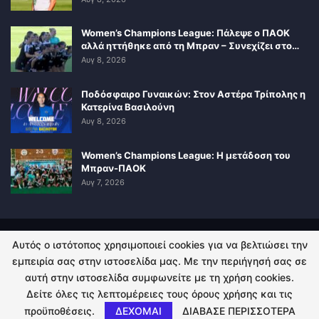
Women’s Champions League: Πάλεψε ο ΠΑΟΚ
αλλά ηττήθηκε από τη Μπραν – Συνεχίζει στο…
Αυγ 8, 2026
Ποδόσφαιρο Γυναικών: Στον Αστέρα Τρίπολης η
Κατερίνα Βασιλούνη
Αυγ 8, 2026
Women’s Champions League: Η μετάδοση του
Μπραν-ΠΑΟΚ
Αυγ 7, 2026
Αυτός ο ιστότοπος χρησιμοποιεί cookies για να βελτιώσει την
ΠΟΛΙΤΙΚΗ ΑΠΟΡΡΗΤΟΥ
ΕΠΙΚΟΙΝΩΝΙΑ
εμπειρία σας στην ιστοσελίδα μας. Με την περιήγησή σας σε
αυτή στην ιστοσελίδα συμφωνείτε με τη χρήση cookies.
© 2026 - Kingsport.gr. All Rights Reserved.
Δείτε όλες τις λεπτομέρειες τους όρους χρήσης και τις
προϋποθέσεις.
ΔΕΧΟΜΑΙ
ΔΙΑΒΑΣΕ ΠΕΡΙΣΣΟΤΕΡΑ