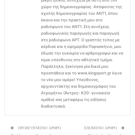
μικρή ηλικία, συνεχίζω με αυτή από τον
χώρο της δημοσιογραφίας. Απόφοιτος της
σχολής δημοσιογραφίας του ΑΝΤ1, όπου
έκανα και την πρακτική μου στο
ραδιόφωνο του ΑΝΤ1. Στη συνέχεια,
ραδιοφωνικός παραγωγός και παραγωγή
στο ραδιόφωνο ΑΡΤ. Ο γραπτός τύπος με
κέρδισε και η εφημερίδα Παρασκήνιο, μου
έδωσε την ευκαιρία να αρθρογραφώ και να
είμαι υπεύθυνος στο αθλητικό τμήμα.
Παράλληλα, ξεκίνησα μία δικιά μου
προσπάθεια και το www.kingsport.gr έγινε
το νέο μου αμόρε! Υπεύθυνος,
αρχισυντάκτης και δημοσιογράφος του
Ατρομήτου (Άντρες- Κ20- γυναικεία
ομάδα) σας μεταφέρω τις ειδήσεις
διαδικτυακά.
ΠΡΟΗΓΟΥΜΕΝΟ ΑΡΘΡΟ
ΕΠΟΜΕΝΟ ΑΡΘΡΟ