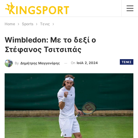
Home
Sports
Τενις
Wimbledon: Με το δεξί ο
Στέφανος Τσιτσιπάς
ΤΕΝΙΣ
On
Ιούλ 2, 2024
By
Δημήτρης Μαγγανάρης