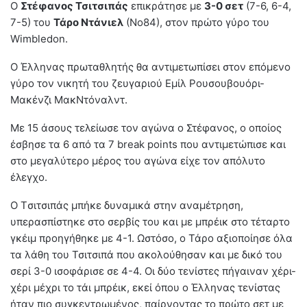
Ο
Στέφανος Τσιτσιπάς
επικράτησε με
3-0 σετ
(7-6, 6-4,
7-5) του
Τάρο Ντάνιελ
(Νο84), στον πρώτο γύρο του
Wimbledon.
Ο Έλληνας πρωταθλητής θα αντιμετωπίσει στον επόμενο
γύρο τον νικητή του ζευγαριού Εμίλ Ρουσουβουόρι-
Μακένζι ΜακΝτόναλντ.
Με 15 άσους τελείωσε τον αγώνα ο Στέφανος, ο οποίος
έσβησε τα 6 από τα 7 break points που αντιμετώπισε και
στο μεγαλύτερο μέρος του αγώνα είχε τον απόλυτο
έλεγχο.
Ο Tσιτσιπάς μπήκε δυναμικά στην αναμέτρηση,
υπερασπίστηκε στο σερβίς του και με μπρέικ στο τέταρτο
γκέιμ προηγήθηκε με 4-1. Ωστόσο, ο Τάρο αξιοποίησε όλα
τα λάθη του Τσιτσιπά που ακολούθησαν και με δικό του
σερί 3-0 ισοφάρισε σε 4-4. Οι δύο τενίστες πήγαιναν χέρι-
χέρι μέχρι το τάι μπρέικ, εκεί όπου ο Έλληνας τενίστας
ήταν πιο συγκεντρωμένος, παίρνοντας το πρώτο σετ με