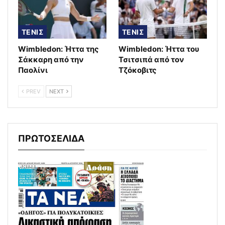
ΤΕΝΙΣ
ΤΕΝΙΣ
Wimbledon: Ήττα της
Wimbledon: Ήττα του
Σάκκαρη από την
Τσιτσιπά από τον
Παολίνι
Τζόκοβιτς
PREV
NEXT
ΠΡΩΤΟΣΕΛΙΔΑ