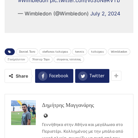
#Wimbledon
pic.twitter.com/vo3oN9RVTb
— Wimbledon (@Wimbledon)
July 2, 2024
Daniel Taro
stefanos tsitsipas
tennis
tsitsipas
Wimbledon
Γουίμπλεντον
Ντανιερ Ταρο
στεφανος τσιτσιπας
Share
Facebook
Twitter
Δημήτρης Μαγγανάρης
Γεννήθηκα στην Αθήνα και μεγάλωσα στο
Περιστέρι. Κολλημένος με την μπάλα από