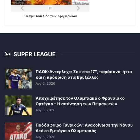
Τα
πρωτοσέλιδα
των
εφημερίδων
SUPER LEAGUE
ΠΑΟΚ-Άντερλεχτ: Σοκ στα 17″, παράπονα, ήττα
και η πρόκριση στις Βρυξέλλες
Αυγ 6, 2026
Αποχαιρέτησε τον Ολυμπιακό ο Φρανσίσκο
Ορτέγκα – Η απάντηση των Πειραιωτών
Αυγ 6, 2026
Ποδόσφαιρο Γυναικών: Ανακοίνωσε την Νάνσυ
Ατάκο Εμπάγια ο Ολυμπιακός
Αυγ 6, 2026