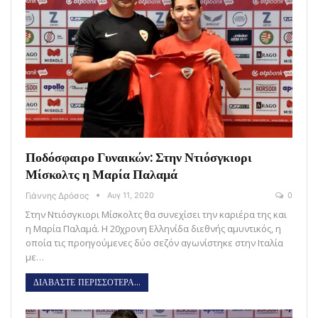
Ποδόσφαιρο Γυναικών: Στην Ντιόσγκιορι
Μίσκολτς η Μαρία Παλαμά
Γιάννης Δρόσος
Αυγ 11, 2020
0
Στην Ντιόσγκιορι Μίσκολτς θα συνεχίσει την καριέρα της και
η Μαρία Παλαμά. Η 20χρονη Ελληνίδα διεθνής αμυντικός, η
οποία τις προηγούμενες δύο σεζόν αγωνίστηκε στην Ιταλία
με…
ΔΙΑΒΑΣΤΕ ΠΕΡΙΣΣΟΤΕΡΑ...