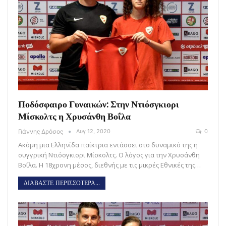
Ποδόσφαιρο Γυναικών: Στην Ντιόσγκιορι
Μίσκολτς η Χρυσάνθη Βοΐλα
Γιάννης Δρόσος
Αυγ 12, 2020
0
Ακόμη μια Ελληνίδα παίκτρια εντάσσει στο δυναμικό της η
ουγγρική Ντιόσγκιορι Μίσκολτς. Ο λόγος για την Χρυσάνθη
Βοΐλα. Η 18χρονη μέσος, διεθνής με τις μικρές Εθνικές της…
ΔΙΑΒΑΣΤΕ ΠΕΡΙΣΣΟΤΕΡΑ...