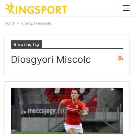
Home
diosgyori miscolc
Browsing Tag
Diosgyori Miscolc