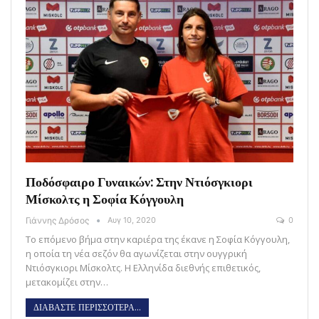
Ποδόσφαιρο Γυναικών: Στην Ντιόσγκιορι
Μίσκολτς η Σοφία Κόγγουλη
Γιάννης Δρόσος
Αυγ 10, 2020
0
Το επόμενο βήμα στην καριέρα της έκανε η Σοφία Κόγγουλη,
η οποία τη νέα σεζόν θα αγωνίζεται στην ουγγρική
Ντιόσγκιορι Μίσκολτς. Η Ελληνίδα διεθνής επιθετικός,
μετακομίζει στην…
ΔΙΑΒΑΣΤΕ ΠΕΡΙΣΣΟΤΕΡΑ...