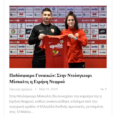
Ποδόσφαιρο Γυναικών: Στην Ντιόσγκιορι
Μίσκολτς η Ειρήνη Νεφρού
Γιάννης Δρόσος
Μαρ 13, 2020
0
Στην Ντιόσγκιορι Μίσκολτς θα συνεχίσει την καριέρα της η
Ειρήνη Νεφρού, καθώς ανακοινώθηκε επίσημα από την
ουγγρική ομάδα. Η Ελληνίδα διεθνής αμυντικός, γεννημένη
στις 13 Μαΐου…