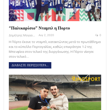
“Παλικαρίσιο” Νταμπλ η Πορτο
Δημήτρης Μαγγανάρης
Αυγ 2, 2020
0
Η Πόρτο έκανε το νταμπλ, κατακτώντας μετά το πρωτάθλημα
και το κύπελλο Πορτογαλίας, καθώς επικράτησε 1-2 της
Μπενφίκα στον τελικό της διοργάνωσης. Η Πόρτο νίκησε
στον τελικό…
ΔΙΑΒΑΣΤΕ ΠΕΡΙΣΣΟΤΕΡΑ...