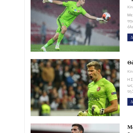
Kin
Με
τη
όλ
Δ
Θέ
Kin
Η 
ως
τη
Δ
Μα