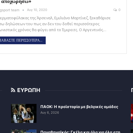
α αποχωρήσω»
gsport team
Αυγ 10, 2020
0
τερματοφύλακας της Άρσεναλ, Εμιλιάνο Μαρτίνεζ, ξεκαθάρισε
σω δηλώσεων του πως αν δεν του δοθεί περισσότερος
ωνιστικός χρόνος θα φύγει από το Έμιρειτς. Ο Αργεντινός…
ΙΑΒΑΣΤΕ ΠΕΡΙΣΣΟΤΕΡΑ...
ΕΥΡΩΠΗ
ΠΑΟΚ: Η προϊστορία με βελγικές ομάδες
Αυγ 6, 2026
Παναθηναϊκός: Γκέλα και όλα για όλα στη