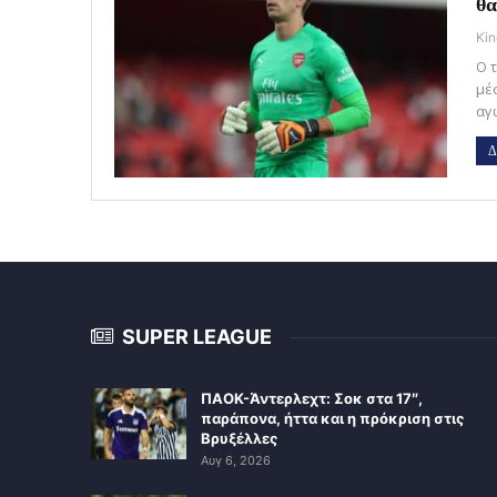
θ
Kin
Ο 
μέ
αγ
Δ
SUPER LEAGUE
ΠΑΟΚ-Άντερλεχτ: Σοκ στα 17″,
παράπονα, ήττα και η πρόκριση στις
Βρυξέλλες
Αυγ 6, 2026