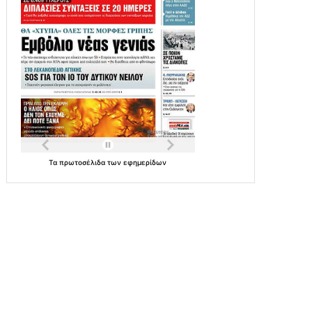
Τα
πρωτοσέλιδα
των
εφημερίδων