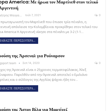
pa America: Με ήρωα τον Μαρτίνεθ στον τελικό
Αργεντινή
Δημήτρης Μαγγανάρης
Ιούλ 7, 2021
0
 πρωταγωνιστή τον Μαρτίνεθ που έπιασε τρία πέναλτι, η
γεντινή απέκλεισε την Κολομβία και προκρίθηκε στον τελικό του
pa America Η Αργεντινή νίκησε στα πέναλτι με 3-2 (1-1…
ΙΑΒΑΣΤΕ ΠΕΡΙΣΣΟΤΕΡΑ...
ούση της Άρσεναλ για Ρούναρσον
gsport team
Σεπ 14, 2020
0
όχος της Άρσεναλ είναι ο 25χρονος τερματοφύλακας, Άλεξ
ύναρσον. Παρελθόν από την Άρσεναλ αποτελεί ο Εμιλιάνο
ρτίνες και ο σύλλογος της Αγγλίας ψάχνει ήδη τον…
ΙΑΒΑΣΤΕ ΠΕΡΙΣΣΟΤΕΡΑ...
ούση της Άστον Βίλα για Μαρτίνεζ