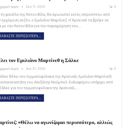
gsport team
Σεπ 11, 2020
0
 τη φανέλα της Άστον Βίλα, θα αγωνιστεί εκτός απροόπτου από
ν ερχόμενη σεζόν, ο Εμιλιάνο Μαρτίνεζ. Η Άρσεναλ τα βρήκε σε
α με την Άστον Βίλα για την παραχώρηση του…
ΙΑΒΑΣΤΕ ΠΕΡΙΣΣΟΤΕΡΑ...
λει τον Εμιλιάνο Μαρτίνεθ η Σάλκε
gsport team
Αυγ 31, 2020
0
Σάλκε θέλει τον τερματοφύλακα της Άρσεναλ, Εμιλιάνο Μαρτίνεθ,
 αντικαταστάτη του Αλεξάντρ Νούμπελ. Ενδιαφέρον υπάρχει από
 Σάλκε για τον τερματοφύλακα της Αρσεναλ,…
ΙΑΒΑΣΤΕ ΠΕΡΙΣΣΟΤΕΡΑ...
ρτίνεζ: «Θέλω να αγωνίζομαι περισσότερο, αλλιώς