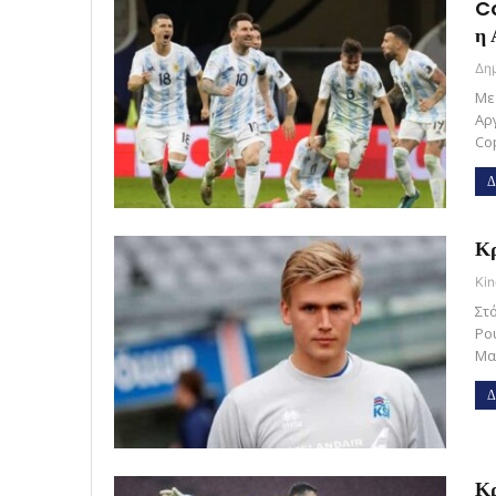
Co
η 
Με
Αρ
Co
Δ
Κρ
Kin
Στ
Ρο
Μα
Δ
Κρ