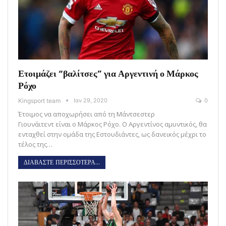
Ετοιμάζει “βαλίτσες” για Αργεντινή ο Μάρκος
Ρόχο
Kingsport team
Ιαν 29, 2020
0
Έτοιμος να αποχωρήσει από τη Μάντσεστερ
Γιουνάιτεντ είναι ο Μάρκος Ρόχο. Ο Αργεντίνος αμυντικός, θα
ενταχθεί στην ομάδα της Εστουδιάντες, ως δανεικός μέχρι το
τέλος της…
ΔΙΑΒΑΣΤΕ ΠΕΡΙΣΣΟΤΕΡΑ...