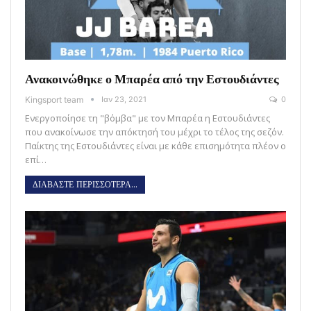
Ανακοινώθηκε ο Μπαρέα από την Εστουδιάντες
Kingsport team
Ιαν 23, 2021
0
Ενεργοποίησε τη "βόμβα" με τον Μπαρέα η Εστουδιάντες
που ανακοίνωσε την απόκτησή του μέχρι το τέλος της σεζόν.
Παίκτης της Εστουδιάντες είναι με κάθε επισημότητα πλέον ο
επί…
ΔΙΑΒΑΣΤΕ ΠΕΡΙΣΣΟΤΕΡΑ...