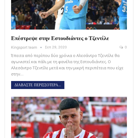
Επέστρεψε στην Εστουδιάντες ο Τζεντίλε
Kingsport team
Σεπ 29, 2020
0
Έπειτα από περίπου δύο χρόνια ο Αλεσάντρο Τζεντίλε θα
αγωνιστεί και πάλι με τη φανέλα της Εστουδιάντες. Ο
Αλεσάντρο Τζεντίλε μετά και την μικρή περιπέτεια που είχε
στην…
ΔΙΑΒΑΣΤΕ ΠΕΡΙΣΣΟΤΕΡΑ...