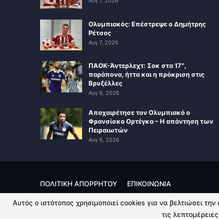
Αυγ 7, 2026
Ολυμπιακός: Επέστρεψε ο Δημήτρης
Ρέτσος
Αυγ 7, 2026
ΠΑΟΚ-Άντερλεχτ: Σοκ στα 17″,
παράπονα, ήττα και η πρόκριση στις
Βρυξέλλες
Αυγ 6, 2026
Αποχαιρέτησε τον Ολυμπιακό ο
Φρανσίσκο Ορτέγκα – Η απάντηση των
Πειραιωτών
Αυγ 6, 2026
ΠΟΛΙΤΙΚΗ ΑΠΟΡΡΗΤΟΥ
ΕΠΙΚΟΙΝΩΝΙΑ
Αυτός ο ιστότοπος χρησιμοποιεί cookies για να βελτιώσει την
© 2026 - Kingsport.gr. All Rights Reserved.
τις λεπτομέρειες