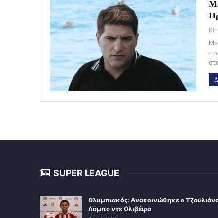
Με
Πρ
Kin
Με
πρ
στ
Δ
SUPER LEAGUE
Ολυμπιακός: Ανακοινώθηκε ο Τζουλιάν
Λόμπο ντε Ολιβέιρα