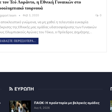
 τον Τεό Λοράντο, η Εθνική Γυναικών στο
οολυμπιακό τουρνουά
gsport team
Φεβ 3, 2020
0
 αποκλειστικό γνώμονα, να μη χαθεί η τελευταία ευκαιρία
όκρισης της Εθνικής μας ομάδας υδατοσφαίρισης των Γυναικών
ους Ολυμπιακούς Αγώνες του Τόκιο, ο Πρόεδρος Δημήτρης…
ΙΑΒΑΣΤΕ ΠΕΡΙΣΣΟΤΕΡΑ...
ΕΥΡΩΠΗ
ο
ΠΑΟΚ: Η προϊστορία με βελγικές ομάδες
Αυγ 6, 2026