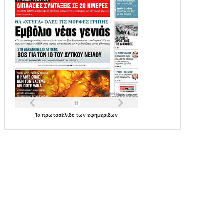
Τα
πρωτοσέλιδα
των
εφημερίδων