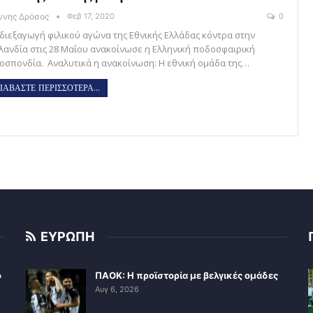
άννης Δρόσος
Φεβ 17, 2020
0
 διεξαγωγή φιλικού αγώνα της Εθνικής Ελλάδας κόντρα στην
λανδία στις 28 Μαΐου ανακοίνωσε η Ελληνική ποδοσφαιρική
οσπονδία. Αναλυτικά η ανακοίνωση: Η εθνική ομάδα της…
ΙΑΒΑΣΤΕ ΠΕΡΙΣΣΟΤΕΡΑ...
ΕΥΡΩΠΗ
ο
ΠΑΟΚ: Η προϊστορία με βελγικές ομάδες
Αυγ 6, 2026