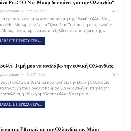
όνυ Ρεπ: “Ο Ντε Μπορ δεν κάνει για την Ολλανδία”
gsport team
Σεπ 24, 2020
0
μία εμπιστοσύνη στον νέο προπονητή της Εθνικής Ολλανδίας,
ανκ Ντε Μπουρ, δεν έχει ο Τζόνυ Ρεπ. Την άποψη πως ο Φράνκ
ε Μπουρ δεν μπορεί να ανταπεξέλθει στις απαιτήσεις της…
ΙΑΒΑΣΤΕ ΠΕΡΙΣΣΟΤΕΡΑ...
ουλίτ: Τιμή μου να αναλάβω την εθνική Ολλανδίας.
gsport team
Αυγ 21, 2020
0
Ρουντ Γκούλιτ θα ήθελε να προπονήσει την Εθνική Ολλανδίας.
τά την φυγή του Ρόναλντ Κούμαν, για να αναλάβει τα ηνία της
αρτσελόνα, η Εθνική ομάδα της Ολλανδίας έμεινε…
ΙΑΒΑΣΤΕ ΠΕΡΙΣΣΟΤΕΡΑ...
λικό της Εθνικής με την Ολλανδία τον Μάιο