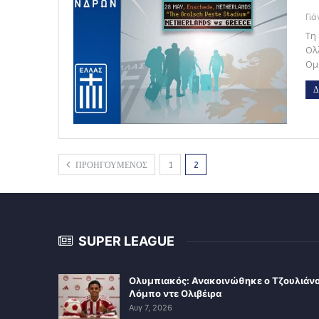
Γι
Τη
Ολ
Ομ
Δ
ΠΡΟΗΓΟΥΜΕΝΟΣ
1
2
SUPER LEAGUE
Ολυμπιακός: Ανακοινώθηκε ο Τζουλιάν
Λόμπο ντε Ολιβέιρα
Αυγ 7, 2026