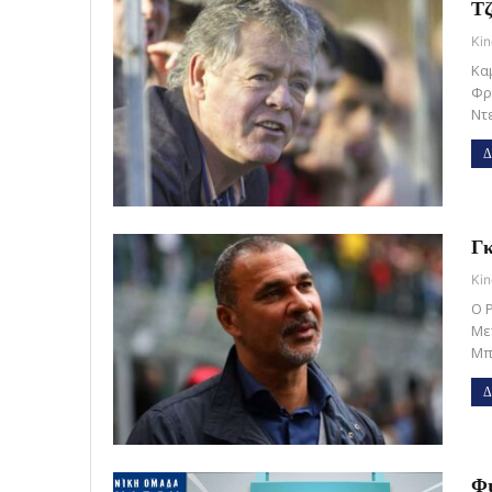
Τζ
Kin
Κα
Φρ
Ντ
Δ
Γκ
Kin
O 
Με
Μπ
Δ
Φι