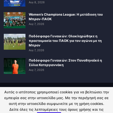
Αυγ 8, 2026
Women’s Champions League: Η μετάδοση του
Μπραν-ΠΑΟΚ
Αυγ 7, 2026
Ποδόσφαιρο Γυναικών: Ολοκληρώθηκε η
προετοιμασία του ΠΑΟΚ για τον αγώνα με τη
Μπραν
Αυγ 7, 2026
Ποδόσφαιρο Γυναικών: Στον Παναθηναϊκό η
Σύλια Κατεργιαννάκη
Αυγ 7, 2026
Αυτός ο ιστότοπος χρησιμοποιεί cookies για να βελτιώσει την
ΠΟΛΙΤΙΚΗ ΑΠΟΡΡΗΤΟΥ
ΕΠΙΚΟΙΝΩΝΙΑ
εμπειρία σας στην ιστοσελίδα μας. Με την περιήγησή σας σε
αυτή στην ιστοσελίδα συμφωνείτε με τη χρήση cookies.
© 2026 - Kingsport.gr. All Rights Reserved.
Δείτε όλες τις λεπτομέρειες τους όρους χρήσης και τις