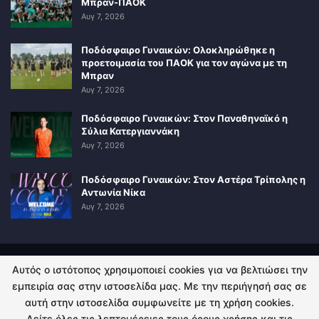
Μπραν-ΠΑΟΚ
Αυγ 7, 2026
Ποδόσφαιρο Γυναικών: Ολοκληρώθηκε η
προετοιμασία του ΠΑΟΚ για τον αγώνα με τη
Μπραν
Αυγ 7, 2026
Ποδόσφαιρο Γυναικών: Στον Παναθηναϊκό η
Σύλια Κατεργιαννάκη
Αυγ 7, 2026
Ποδόσφαιρο Γυναικών: Στον Αστέρα Τρίπολης η
Αντωνία Νίκα
Αυγ 7, 2026
Αυτός ο ιστότοπος χρησιμοποιεί cookies για να βελτιώσει την
ΠΟΛΙΤΙΚΗ ΑΠΟΡΡΗΤΟΥ
ΕΠΙΚΟΙΝΩΝΙΑ
εμπειρία σας στην ιστοσελίδα μας. Με την περιήγησή σας σε
αυτή στην ιστοσελίδα συμφωνείτε με τη χρήση cookies.
© 2026 - Kingsport.gr. All Rights Reserved.
Δείτε όλες τις λεπτομέρειες τους όρους χρήσης και τις