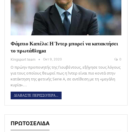
Φάμπιο Καπέλο: Η Ίντερ μπορεί να κατακτήσει
το πρωτάθλημα
Kingsport team
Οκτ 9, 2020
0
Ο πρώην προπονητής της Γιουβέντους, εξήγησε τους λόγους
για τους οποίους θεωρεί πως η Ίντερ είναι πιο κοντά στην
κατάκτηση της φετινής Serie A, σε αντίθεση με τη «μεγάλη
κυρία».…
ΔΙΑΒΑΣΤΕ ΠΕΡΙΣΣΟΤΕΡΑ...
ΠΡΩΤΟΣΕΛΙΔΑ