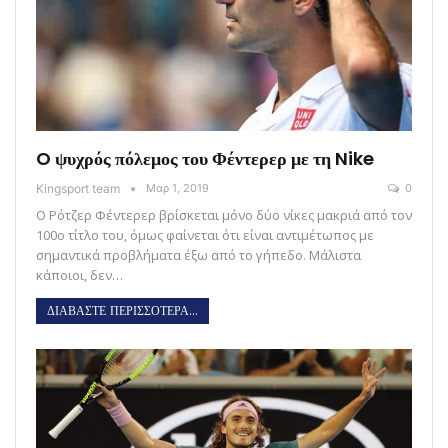
O ψυχρός πόλεμος του Φέντερερ με τη Nike
Kingsport team
Μαρ 1, 2019
0
O Ρότζερ Φέντερερ βρίσκεται μόνο δύο νίκες μακριά από τον
100ο τίτλο του, όμως φαίνεται ότι είναι αντιμέτωπος με
σημαντικά προβλήματα έξω από το γήπεδο. Μάλιστα
κάποιοι, δεν…
ΔΙΑΒΑΣΤΕ ΠΕΡΙΣΣΟΤΕΡΑ...