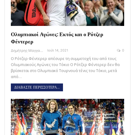
Ολυμπιακοί Αγώνες: Εκτός και ο Ρότζερ
Φέντερερ
Δημήτρης Μαγγανάρης
Ιούλ 14, 2021
0
Ο Ρότζερ Φέντερερ απέσυρε τη συμμετοχή του από τους
Ολυμπιακούς Αγώνες του Τόκιο Ο Ρότζερ Φέντερερ δεν θα
βρίσκεται στο Ολυμπιακό Τουρνουά τένις του Τόκιο, μετά
από…
ΔΙΑΒΑΣΤΕ ΠΕΡΙΣΣΟΤΕΡΑ...