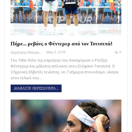
Πήρε… ρεβάνς ο Φέντερερ από τον Τσιτσιπά!
Δημήτρης Μαγγανάρης
Μαρ 2, 2019
0
Τον 100ο τίτλο της καριέρας του πανηγύρισε ο Ρότζερ
Φέντερερ και μάλιστα απέναντι στον Στέφανο Τσιτσιπά. Ο
37χρονος Ελβετός τενίστας, νο 7 σήμερα στον κόσμο, νίκησε
στον τελικό του…
ΔΙΑΒΑΣΤΕ ΠΕΡΙΣΣΟΤΕΡΑ...