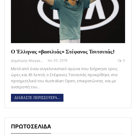
Ο Έλληνας «βασιλιάς» Στέφανος Τσιτσιπάς!
Δημήτρης Μαγγανάρης
Ιαν 20, 2019
0
Μετά από έναν συγκλονιστικό αγώνα που διήρκησε τρεις
ώρες και 45 λεπτά, ο Στέφανος Τσιτσιπάς προκρίθηκε στα
προημιτελικά του Australian Open, επικρατώντας και με
ανατροπή του…
ΔΙΑΒΑΣΤΕ ΠΕΡΙΣΣΟΤΕΡΑ...
ΠΡΩΤΟΣΕΛΙΔΑ