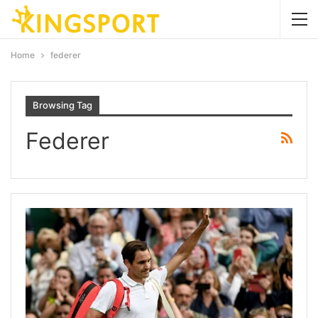
Home
federer
Browsing Tag
Federer