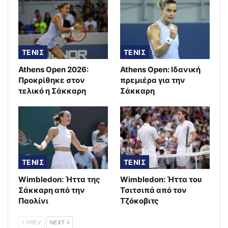
ΤΕΝΙΣ
ΤΕΝΙΣ
Athens Open 2026:
Athens Open: Ιδανική
Προκρίθηκε στον
πρεμιέρα για την
τελικό η Σάκκαρη
Σάκκαρη
ΤΕΝΙΣ
ΤΕΝΙΣ
Wimbledon: Ήττα της
Wimbledon: Ήττα του
Σάκκαρη από την
Τσιτσιπά από τον
Παολίνι
Τζόκοβιτς
PREV
NEXT