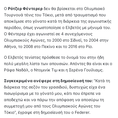
Ο
Ρότζερ Φέντερερ
δεν θα βρίσκεται στο Ολυμπιακό
Τουρνουά τένις του Τόκιο, μετά από τραυματισμό που
αποκόμισε στο γόνατο κατά τη διάρκεια της αγωνιστικής
περιόδου, όπως γνωστοποίησε ο Ελβετός με μήνυμά του.
Ο Φέντερερ έχει αγωνιστεί σε 4 συνεχόμενους
Ολυμπιακούς Αγώνες, το 2000 στο Σίδνεϊ, το 2004 στην
Αθήνα, το 2008 στο Πεκίνο και το 2016 στο Ρίο.
O Ελβετός τενίστας πρόσθεσε το όνομά του στην ήδη
πολύ μεγάλη λίστα των απουσιών. Απόντες θα είναι και ο
Ράφα Ναδάλ, ο Ντομινίκ Τιμ και η Σερένα Γουίλιαμς.
Συγκεκριμένα ανέφερε στη δημοσίευσή του:
“Κατά τη
διάρκεια της σεζόν του γρασιδιού, δυστυχώς είχα ένα
πισωγύρισμα με το γόνατό μου, κάτι που έπρεπε να
αποδεχτώ και να πάρω την απόφαση να αποσύρω τη
συμμετοχή μου από τους Ολυμπιακούς Αγώνες του
Τόκιο”, έγραψε στη δημοσίευσή του ο Federer.