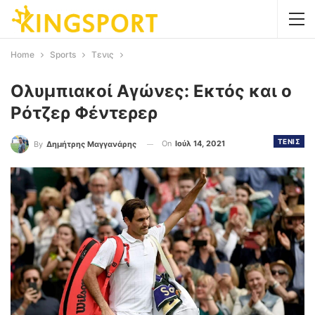
Home
Sports
Τενις
Ολυμπιακοί Αγώνες: Εκτός και ο
Ρότζερ Φέντερερ
ΤΕΝΙΣ
On
Ιούλ 14, 2021
By
Δημήτρης Μαγγανάρης