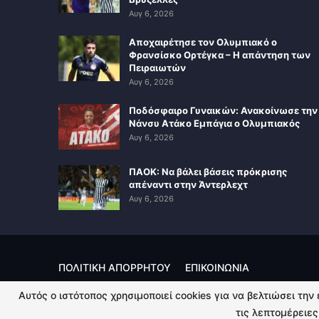
Αυγ 6, 2026
Αποχαιρέτησε τον Ολυμπιακό ο
Φρανσίσκο Ορτέγκα – Η απάντηση των
Πειραιωτών
Αυγ 6, 2026
Ποδόσφαιρο Γυναικών: Ανακοίνωσε την
Νάνσυ Ατάκο Εμπάγια ο Ολυμπιακός
Αυγ 6, 2026
ΠΑΟΚ: Να βάλει βάσεις πρόκρισης
απέναντι στην Άντερλεχτ
Αυγ 6, 2026
ΠΟΛΙΤΙΚΗ ΑΠΟΡΡΗΤΟΥ
ΕΠΙΚΟΙΝΩΝΙΑ
Αυτός ο ιστότοπος χρησιμοποιεί cookies για να βελτιώσει την
© 2026 - Kingsport.gr. All Rights Reserved.
τις λεπτομέρειες