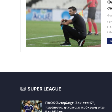
Φε
συ
Στ
ΠΑ
ΟΑ
Δ
SUPER LEAGUE
ΠΑΟΚ-Άντερλεχτ: Σοκ στα 17″,
παράπονα, ήττα και η πρόκριση στις
Βρυξέλλες