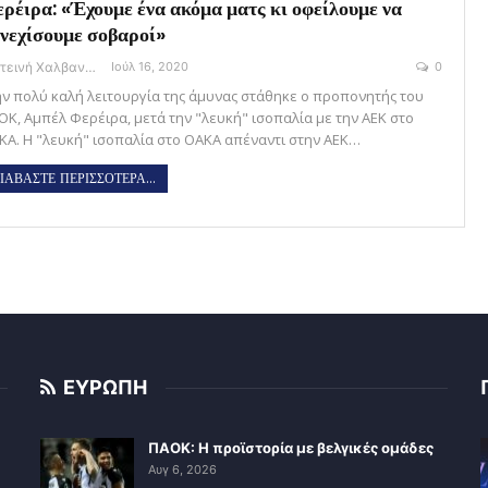
ρέιρα: «Έχουμε ένα ακόμα ματς κι οφείλουμε να
νεχίσουμε σοβαροί»
Φωτεινή Χαλβαντζή
Ιούλ 16, 2020
0
ην πολύ καλή λειτουργία της άμυνας στάθηκε ο προπονητής του
ΟΚ, Αμπέλ Φερέιρα, μετά την "λευκή" ισοπαλία με την ΑΕΚ στο
ΚΑ. Η "λευκή" ισοπαλία στο ΟΑΚΑ απέναντι στην ΑΕΚ…
ΙΑΒΑΣΤΕ ΠΕΡΙΣΣΟΤΕΡΑ...
ΕΥΡΩΠΗ
ΠΑΟΚ: Η προϊστορία με βελγικές ομάδες
Αυγ 6, 2026