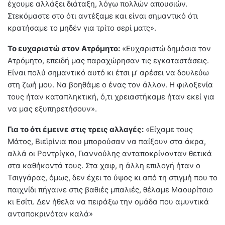
έχουμε αλλάξει διάταξη, λόγω πολλών απουσιών.
Στεκόμαστε στο ότι αντέξαμε και είναι σημαντικό ότι
κρατήσαμε το μηδέν για τρίτο σερί ματς».
Το ευχαριστώ στον Ατρόμητο:
«Ευχαριστώ δημόσια τον
Ατρόμητο, επειδή μας παραχώρησαν τις εγκαταστάσεις.
Είναι πολύ σημαντικό αυτό κι έτσι μ’ αρέσει να δουλεύω
στη ζωή μου. Να βοηθάμε ο ένας τον άλλον. Η φιλοξενία
τους ήταν καταπληκτική, ό,τι χρειαστήκαμε ήταν εκεί για
να μας εξυπηρετήσουν».
Για το ότι έμεινε στις τρεις αλλαγές:
«Είχαμε τους
Μάτος, Βιεϊρίνια που μπορούσαν να παίξουν στα άκρα,
αλλά οι Ροντρίγκο, Γιαννούλης ανταποκρίνονταν θετικά
στα καθήκοντά τους. Στα χαφ, η άλλη επιλογή ήταν ο
Τσιγγάρας, όμως, δεν έχει το ύψος κι από τη στιγμή που το
παιχνίδι πήγαινε στις βαθιές μπαλιές, θέλαμε Μαουρίτσιο
κι Εσίτι. Δεν ήθελα να πειράξω την ομάδα που αμυντικά
ανταποκρινόταν καλά»