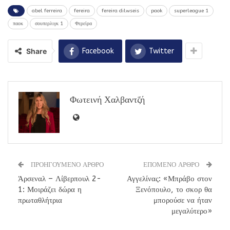
abel ferreira
fereira
fereira dilwseis
paok
superleague 1
παοκ
σουπερλιγκ 1
Φερεϊρα
Share
Facebook
Twitter
Φωτεινή Χαλβαντζή
ΠΡΟΗΓΟΥΜΕΝΟ ΑΡΘΡΟ
ΕΠΟΜΕΝΟ ΑΡΘΡΟ
Άρσεναλ – Λίβερπουλ 2-
Αγγελίνας: «Μπράβο στον
1: Μοιράζει δώρα η
Ξενόπουλο, το σκορ θα
πρωταθλήτρια
μπορούσε να ήταν
μεγαλύτερο»