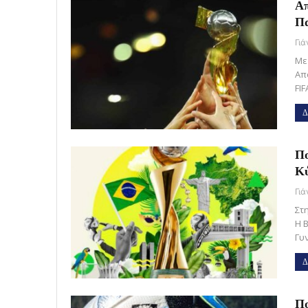
Απ
Πα
Γι
Με
Απ
FI
Δ
Πο
Κύ
Γι
Στ
Η 
Γυν
Δ
Πο