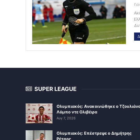
Γι
Ακ
Ελ
Δυ
Δ
SUPER LEAGUE
Ολυμπιακός: Ανακοινώθηκε ο Τζουλιάν
Λόμπο ντε Ολιβέιρα
Αυγ 7, 2026
Ολυμπιακός: Επέστρεψε ο Δημήτρης
Ρέτσος