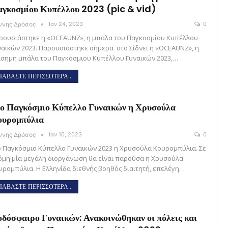
γκοσμίου Κυπέλλου 2023 (pic & vid)
άννης Δρόσος
Ιαν 24, 2023
0
ρουσιάστηκε η «OCEAUNZ», η μπάλα του Παγκοσμίου Κυπέλλου
ναικών 2023. Παρουσιάστηκε σήμερα στο Σίδνεϊ η «OCEAUNZ», η
ίσημη μπάλα του Παγκόσμιου Κυπέλλου Γυναικών 2023,…
ΙΑΒΑΣΤΕ ΠΕΡΙΣΣΟΤΕΡΑ...
ο Παγκόσμιο Κύπελλο Γυναικών η Χρυσούλα
ουρομπύλια
άννης Δρόσος
Ιαν 10, 2023
0
ο Παγκόσμιο Κύπελλο Γυναικών 2023 η Χρυσούλα Κουρομπύλια. Σε
όμη μία μεγάλη διοργάνωση θα είναι παρούσα η Χρυσούλα
υρομπύλια. Η Ελληνίδα διεθνής βοηθός διαιτητή, επελέγη…
ΙΑΒΑΣΤΕ ΠΕΡΙΣΣΟΤΕΡΑ...
δόσφαιρο Γυναικών: Ανακοινώθηκαν οι πόλεις και