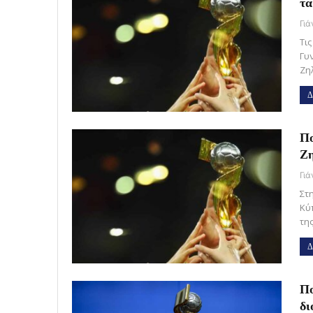
τα
Γι
Τι
Γυ
Ζη
Δ
Πο
Ζη
Γι
Στ
Κύ
τη
Δ
Πο
δι