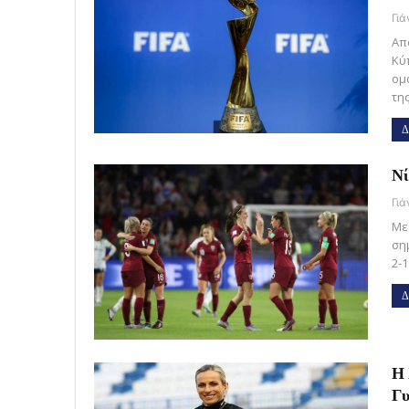
Γι
Απ
Κύ
ομ
τη
Δ
Νί
Γι
Με 
ση
2-1
Δ
Η 
Γυ