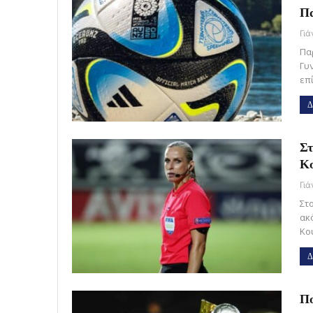
Πα
Γι
Πα
Γυ
επ
Δ
Στ
Κ
Γι
Στ
ακ
Κο
Δ
Πο