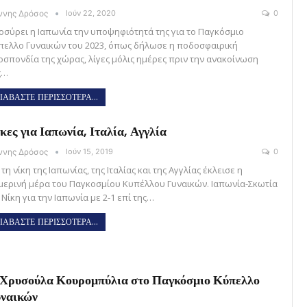
άννης Δρόσος
Ιούν 22, 2020
0
οσύρει η Ιαπωνία την υποψηφιότητά της για το Παγκόσμιο
πελλο Γυναικών του 2023, όπως δήλωσε η ποδοσφαιρική
οσπονδία της χώρας, λίγες μόλις ημέρες πριν την ανακοίνωση
ς…
ΙΑΒΑΣΤΕ ΠΕΡΙΣΣΟΤΕΡΑ...
κες για Ιαπωνία, Ιταλία, Αγγλία
άννης Δρόσος
Ιούν 15, 2019
0
τη νίκη της Ιαπωνίας, της Ιταλίας και της Αγγλίας έκλεισε η
μερινή μέρα του Παγκοσμίου Κυπέλλου Γυναικών. Ιαπωνία-Σκωτία
 Νίκη για την Ιαπωνία με 2-1 επί της…
ΙΑΒΑΣΤΕ ΠΕΡΙΣΣΟΤΕΡΑ...
Χρυσούλα Κουρομπύλια στο Παγκόσμιο Κύπελλο
ναικών