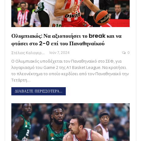
Ολυμπιακός: Να αξιοποιήσει το break και να
φτάσει στο 2-0 επί του Παναθηναϊκού
Στέλιος Καλογεράς
Ιούν 7, 2024
0
Ο Ολυμπιακός υποδέχεται τον Παναθηναϊκό στο ΣΕΦ, για
λογαριασμό του Game 2 της A1 Basket League. Να κρατήσει
το πλεονέκτημα το οποίο κερδίσει από τον Παναθηναϊκό την
Τετάρτη…
ΔΙΑΒΑΣΤΕ ΠΕΡΙΣΣΟΤΕΡΑ...