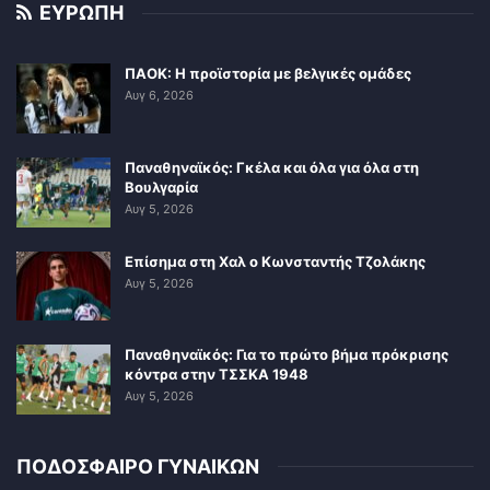
ΕΥΡΩΠΗ
ΠΑΟΚ: Η προϊστορία με βελγικές ομάδες
Αυγ 6, 2026
Παναθηναϊκός: Γκέλα και όλα για όλα στη
Βουλγαρία
Αυγ 5, 2026
Επίσημα στη Χαλ ο Κωνσταντής Τζολάκης
Αυγ 5, 2026
Παναθηναϊκός: Για το πρώτο βήμα πρόκρισης
κόντρα στην ΤΣΣΚΑ 1948
Αυγ 5, 2026
ΠΟΔΟΣΦΑΙΡΟ ΓΥΝΑΙΚΩΝ