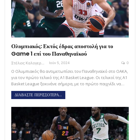
Ολυμπιακός: Εκτός έδρας αποστολή για το
Game 1 επί του Παναθηναϊκού
Στέλιος Καλογεράς
Ιούν 5, 2024
0
Ο Ολυμπιακός θα αντιμετωπίσει τον Παναθηναϊκό στο ΟΑΚΑ,
για τον πρώτο τελικό της Α1 Basket League. Οι τελικοί της Α1
Basket League ξεκινάνε σήμερα, με το πρώτο παιχνίδι να…
ΔΙΑΒΑΣΤΕ ΠΕΡΙΣΣΟΤΕΡΑ...