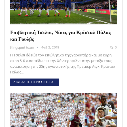
Επιβλητική Τσελσι, Νίκες για Κρίσταλ Πάλας
και Γουλβς
Kingsport team
Φεβ 2, 2019
0
Η Τσέλσι έδειξε τον επιβλητικό της χαρακτήρα και με εύρη
σκορ 5-0 «ισοπέδωσε» την Χάντερσφιλντ στην μεταξύ τους
αναμέτρηση της 25ης αγωνιστικής της Πρεμιερ Λίγκ. Κρίσταλ
Πάλας…
ΔΙΑΒΑΣΤΕ ΠΕΡΙΣΣΟΤΕΡΑ...