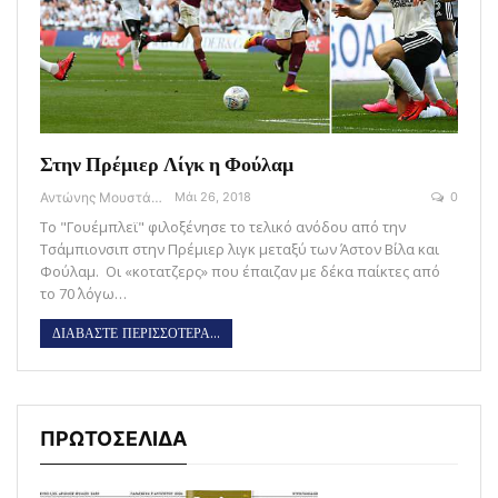
Στην Πρέμιερ Λίγκ η Φούλαμ
Αντώνης Μουστάκας
Μάι 26, 2018
0
Το "Γουέμπλεϊ" φιλοξένησε το τελικό ανόδου από την
Τσάμπιονσιπ στην Πρέμιερ λιγκ μεταξύ των Άστον Βίλα και
Φούλαμ. Οι «κοτατζερς» που έπαιζαν με δέκα παίκτες από
το 70΄ λόγω…
ΔΙΑΒΑΣΤΕ ΠΕΡΙΣΣΟΤΕΡΑ...
ΠΡΩΤΟΣΕΛΙΔΑ