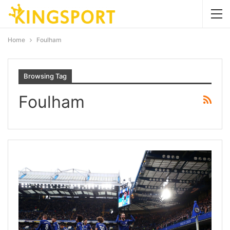
Home
Foulham
Browsing Tag
Foulham