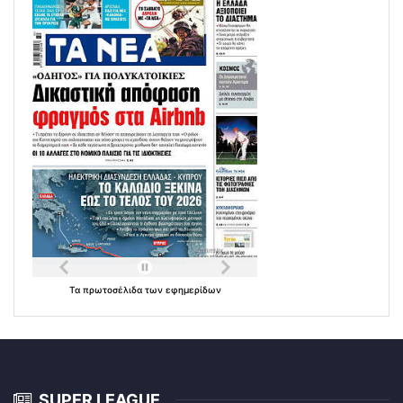
Τα
πρωτοσέλιδα
των
εφημερίδων
SUPER LEAGUE