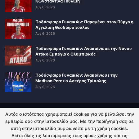
Κωνσταντίνα Γουλιμή
Αυγ 6, 2026
Ποδόσφαιρο Γυναικών: Παραμένει στον Πύργο η
Αγγελική Θεοδωροπούλου
Αυγ 6, 2026
Ποδόσφαιρο Γυναικών: Ανακοίνωσε την Νάνσυ
Ατάκο Εμπάγια ο Ολυμπιακός
Αυγ 6, 2026
Ποδόσφαιρο Γυναικών: Ανακοίνωσε την
Madison Perez ο Αστέρας Τρίπολης
Αυγ 6, 2026
Αυτός ο ιστότοπος χρησιμοποιεί cookies για να βελτιώσει την
ΠΟΛΙΤΙΚΗ ΑΠΟΡΡΗΤΟΥ
ΕΠΙΚΟΙΝΩΝΙΑ
εμπειρία σας στην ιστοσελίδα μας. Με την περιήγησή σας σε
αυτή στην ιστοσελίδα συμφωνείτε με τη χρήση cookies.
© 2026 - Kingsport.gr. All Rights Reserved.
Δείτε όλες τις λεπτομέρειες τους όρους χρήσης και τις