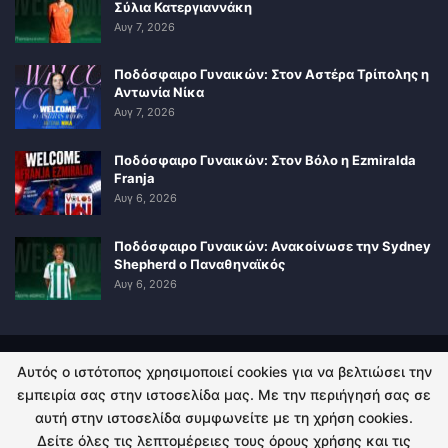
Σύλια Κατεργιαννάκη
Αυγ 7, 2026
Ποδόσφαιρο Γυναικών: Στον Αστέρα Τρίπολης η
Αντωνία Νίκα
Αυγ 7, 2026
Ποδόσφαιρο Γυναικών: Στον Βόλο η Ezmiralda
Franja
Αυγ 6, 2026
Ποδόσφαιρο Γυναικών: Ανακοίνωσε την Sydney
Shepherd ο Παναθηναϊκός
Αυγ 6, 2026
Αυτός ο ιστότοπος χρησιμοποιεί cookies για να βελτιώσει την
ΠΟΛΙΤΙΚΗ ΑΠΟΡΡΗΤΟΥ
ΕΠΙΚΟΙΝΩΝΙΑ
εμπειρία σας στην ιστοσελίδα μας. Με την περιήγησή σας σε
αυτή στην ιστοσελίδα συμφωνείτε με τη χρήση cookies.
© 2026 - Kingsport.gr. All Rights Reserved.
Δείτε όλες τις λεπτομέρειες τους όρους χρήσης και τις