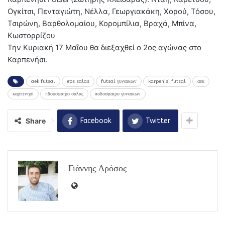
Ογκίτσι, Πενταγιώτη, Νέλλα, Γεωργιακάκη, Χορού, Τόσου,
Τσιρώνη, Βαρθολομαίου, Κορομπίλια, Βραχά, Μπίνα,
Κωστορρίζου
Την Κυριακή 17 Μαΐου θα διεξαχθεί ο 2ος αγώνας στο
Καρπενήσι.
aek futsal
eps salas
futsal γυναικων
karpenisi futsal
αεκ
καρπενησι
πδοοσφαιρο σαλας
ποδοσφαιρο γυναικων
Share
Facebook
Twitter
Γιάννης Δρόσος