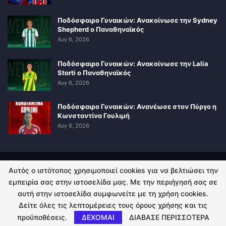
Ποδόσφαιρο Γυναικών: Ανακοίνωσε την Sydney
Shepherd ο Παναθηναϊκός
Αυγ 6, 2026
Ποδόσφαιρο Γυναικών: Ανακοίνωσε την Lalia
Storti ο Παναθηναϊκός
Αυγ 6, 2026
Ποδόσφαιρο Γυναικών: Ανανέωσε στον Πύργο η
Κωνσταντίνα Γουλιμή
Αυγ 6, 2026
Αυτός ο ιστότοπος χρησιμοποιεί cookies για να βελτιώσει την
ΠΟΛΙΤΙΚΗ ΑΠΟΡΡΗΤΟΥ
ΕΠΙΚΟΙΝΩΝΙΑ
εμπειρία σας στην ιστοσελίδα μας. Με την περιήγησή σας σε
αυτή στην ιστοσελίδα συμφωνείτε με τη χρήση cookies.
© 2026 - Kingsport.gr. All Rights Reserved.
Δείτε όλες τις λεπτομέρειες τους όρους χρήσης και τις
προϋποθέσεις.
ΔΕΧΟΜΑΙ
ΔΙΑΒΑΣΕ ΠΕΡΙΣΣΟΤΕΡΑ