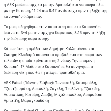
η ΑΕΚ μειώσει αρχικά με την Αρκουλή και να ισοφαρίζει
με την Κοτσίρη, 11:24 και 8:47 αντίστοιχα πριν τη λήξη της
κανονικής διάρκειας.
Το ματς οδηγήθηκε στην παράταση όπου το Καρπενήσι
έκανε το 3-4 με την αρχηγό Καρέτσου, 3:15 πριν τη λήξη
της δεύτερης παράτασης.
Κάπως έτσι, η ομάδα των Δημήτρη Κολλημένου και
Σωτήρη Κλειδαρά παίρνει το προβάδισμα στη σειρά των
τελικών η οποία κρίνεται στις 2 νίκες. Την επόμενη
Κυριακή, 17 Μαΐου στο Καρπενήσι, θα κυνηγήσει τη
δεύτερη νίκη που θα τη στέψει πρωταθλήτρια.
ΑΕΚ Futsal (Γιάννης Ζιάβας): Τενεκετζή, Κοτσιμπέλη,
Τζουτζουράκη, Αρκουλή, Ζαγκλή, Τσελέντη, Τζιακίδη,
Λομποτέση, Κοτσίρη, Δερβή, Μιχαλοπούλου, Ασπραδάκη,
Αμπατζή, Μαραγκουδάκη
Καρπενήσι Futsal (Σωτήρης Κλειδαράς): Νταή, Καρέτσου,