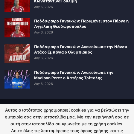
Κωνσταντίνα Γουλιμή
Αυγ 6, 2026
Ποδόσφαιρο Γυναικών: Παραμένει στον Πύργο η
Αγγελική Θεοδωροπούλου
Αυγ 6, 2026
Ποδόσφαιρο Γυναικών: Ανακοίνωσε την Νάνσυ
Ατάκο Εμπάγια ο Ολυμπιακός
Αυγ 6, 2026
Ποδόσφαιρο Γυναικών: Ανακοίνωσε την
Madison Perez ο Αστέρας Τρίπολης
Αυγ 6, 2026
Αυτός ο ιστότοπος χρησιμοποιεί cookies για να βελτιώσει την
ΠΟΛΙΤΙΚΗ ΑΠΟΡΡΗΤΟΥ
ΕΠΙΚΟΙΝΩΝΙΑ
εμπειρία σας στην ιστοσελίδα μας. Με την περιήγησή σας σε
αυτή στην ιστοσελίδα συμφωνείτε με τη χρήση cookies.
© 2026 - Kingsport.gr. All Rights Reserved.
Δείτε όλες τις λεπτομέρειες τους όρους χρήσης και τις