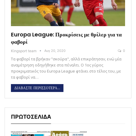
Europa League: Προκρίσεις με θρίλερ για τα
φαβορί
Kingsport team
Αυγ 20, 2020
0
Τα φαβορί τα βρήκαν "σκούρα", αλλά επικράτησαν, ενώ μία
αναμέτρηση οδηγήθηκε στα πέναλτι. Ο 1ος γύρος
προκριματικός του Europa League φτάνει στο τέλος του, με
τα φαβορί να…
ΔΙΑΒΑΣΤΕ ΠΕΡΙΣΣΟΤΕΡΑ...
ΠΡΩΤΟΣΕΛΙΔΑ