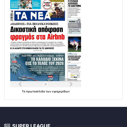
Τα
πρωτοσέλιδα
των
εφημερίδων
SUPER LEAGUE