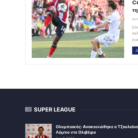
Ca
τη
Σπ
Ατλ
γι
Δ
SUPER LEAGUE
Ολυμπιακός: Ανακοινώθηκε ο Τζουλιάν
Λόμπο ντε Ολιβέιρα