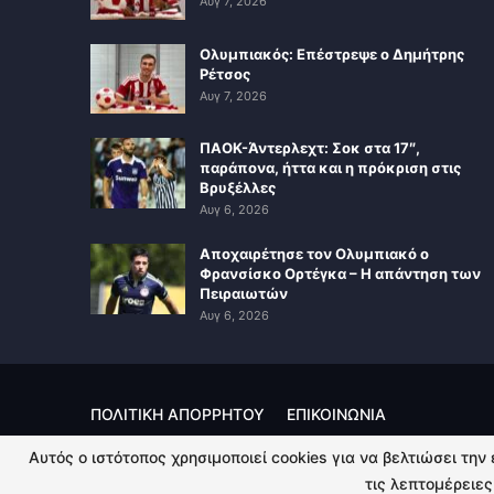
Αυγ 7, 2026
Ολυμπιακός: Επέστρεψε ο Δημήτρης
Ρέτσος
Αυγ 7, 2026
ΠΑΟΚ-Άντερλεχτ: Σοκ στα 17″,
παράπονα, ήττα και η πρόκριση στις
Βρυξέλλες
Αυγ 6, 2026
Αποχαιρέτησε τον Ολυμπιακό ο
Φρανσίσκο Ορτέγκα – Η απάντηση των
Πειραιωτών
Αυγ 6, 2026
ΠΟΛΙΤΙΚΗ ΑΠΟΡΡΗΤΟΥ
ΕΠΙΚΟΙΝΩΝΙΑ
Αυτός ο ιστότοπος χρησιμοποιεί cookies για να βελτιώσει την
© 2026 - Kingsport.gr. All Rights Reserved.
τις λεπτομέρειες