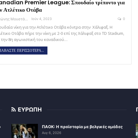
nadian Premier League: Σπουδαίο τρίποντο για
ν Ατλέτικο Οτάβα
Αντώνης Μουστάκας
Ιούν 4, 2023
0
ουδαία νίκη για την Ατλέτικο Οτάβα κόντρα στην Χάλιφαξ. Η
έτικο Οτάβα πήρε την νίκη με 2-0 επί της Χάλιφαξ στο TD Stadium,
α την 8η αγωνιστική του καναδικού…
ΙΑΒΑΣΤΕ ΠΕΡΙΣΣΟΤΕΡΑ...
ΕΥΡΩΠΗ
ο
ΠΑΟΚ: Η προϊστορία με βελγικές ομάδες
Αυγ 6, 2026