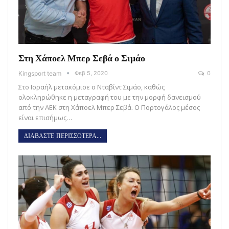
Στη Χάποελ Μπερ Σεβά ο Σιμάο
Kingsport team
Φεβ 5, 2020
0
Στο Ισραήλ μετακόμισε ο Νταβίντ Σιμάο, καθώς
ολοκληρώθηκε η μεταγραφή του με την μορφή δανεισμού
από την ΑΕΚ στη Χάποελ Μπερ Σεβά. Ο Πορτογάλος μέσος
είναι επισήμως…
ΔΙΑΒΑΣΤΕ ΠΕΡΙΣΣΟΤΕΡΑ...