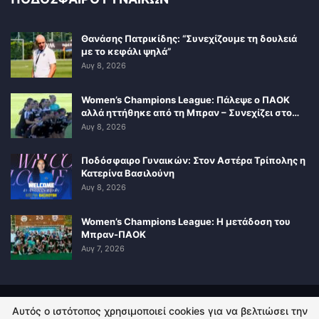
Θανάσης Πατρικίδης: “Συνεχίζουμε τη δουλειά
με το κεφάλι ψηλά”
Αυγ 8, 2026
Women’s Champions League: Πάλεψε ο ΠΑΟΚ
αλλά ηττήθηκε από τη Μπραν – Συνεχίζει στο…
Αυγ 8, 2026
Ποδόσφαιρο Γυναικών: Στον Αστέρα Τρίπολης η
Κατερίνα Βασιλούνη
Αυγ 8, 2026
Women’s Champions League: Η μετάδοση του
Μπραν-ΠΑΟΚ
Αυγ 7, 2026
Αυτός ο ιστότοπος χρησιμοποιεί cookies για να βελτιώσει την
ΠΟΛΙΤΙΚΗ ΑΠΟΡΡΗΤΟΥ
ΕΠΙΚΟΙΝΩΝΙΑ