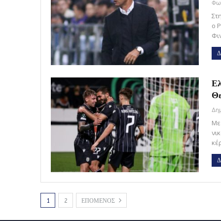
Στ
ο 
Φι
Δ
Ελ
Θε
Με
νι
κέρ
Δ
1
2
ΕΠΟΜΕΝΟΣ