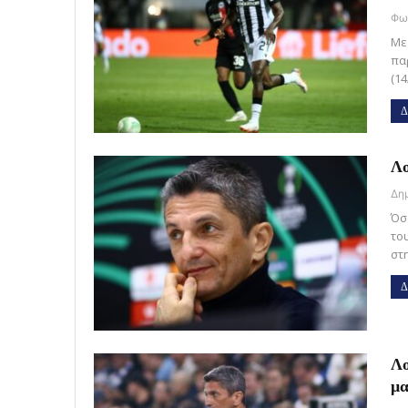
Με
πα
(14
Δ
Λο
Όσ
το
στ
Δ
Λο
μα