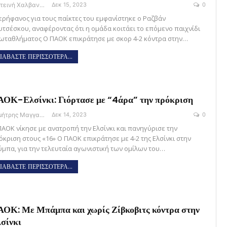
Φωτεινή Χαλβαντζή
Δεκ 15, 2023
0
ερήφανος για τους παίκτες του εμφανίστηκε ο Ραζβάν
υτσέσκου, αναφέροντας ότι η ομάδα κοιτάει το επόμενο παιχνίδι
ωταθλήματος Ο ΠΑΟΚ επικράτησε με σκορ 4-2 κόντρα στην…
ΙΑΒΑΣΤΕ ΠΕΡΙΣΣΟΤΕΡΑ...
ΟΚ-Ελσίνκι: Γιόρτασε με “4άρα” την πρόκριση
Δημήτρης Μαγγανάρης
Δεκ 14, 2023
0
ΠΑΟΚ νίκησε με ανατροπή την Ελσίνκι και πανηγύρισε την
όκριση στους «16» Ο ΠΑΟΚ επικράτησε με 4-2 της Ελσίνκι στην
ύμπα, για την τελευταία αγωνιστική των ομίλων του…
ΙΑΒΑΣΤΕ ΠΕΡΙΣΣΟΤΕΡΑ...
ΟΚ: Με Μπάμπα και χωρίς Ζίβκοβιτς κόντρα στην
σίνκι