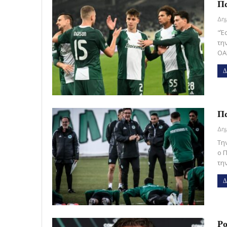
Πα
"Έ
τη
ΟΑ
Δ
Πα
Tη
ο 
την
Δ
Ρο