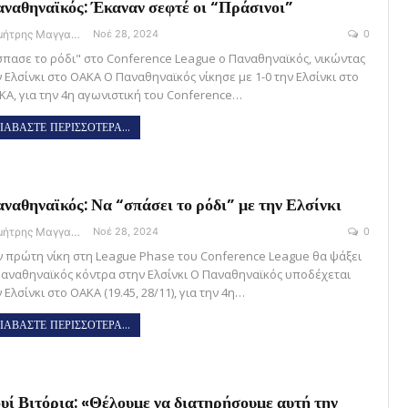
ναθηναϊκός: Έκαναν σεφτέ οι “Πράσινοι”
Δημήτρης Μαγγανάρης
Νοέ 28, 2024
0
σπασε το ρόδι" στο Conference League ο Παναθηναϊκός, νικώντας
ν Ελσίνκι στο ΟΑΚΑ Ο Παναθηναϊκός νίκησε με 1-0 την Ελσίνκι στο
ΚΑ, για την 4η αγωνιστική του Conference…
ΙΑΒΑΣΤΕ ΠΕΡΙΣΣΟΤΕΡΑ...
ναθηναϊκός: Να “σπάσει το ρόδι” με την Ελσίνκι
Δημήτρης Μαγγανάρης
Νοέ 28, 2024
0
ν πρώτη νίκη στη League Phase του Conference League θα ψάξει
Παναθηναϊκός κόντρα στην Ελσίνκι Ο Παναθηναϊκός υποδέχεται
 Ελσίνκι στο ΟΑΚΑ (19.45, 28/11), για την 4η…
ΙΑΒΑΣΤΕ ΠΕΡΙΣΣΟΤΕΡΑ...
υί Βιτόρια: «Θέλουμε να διατηρήσουμε αυτή την