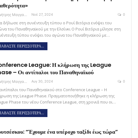
αθερότητα»
Δημήτρης Μαγγανάρης
Νοέ 27, 2024
0
α δήλωσε στη συνέντευξη τύπου ο Ρουί Βιτόρια ενόψει του
ώνα του Παναθηναϊκού με την Ελσίνκι Ο Ρουί Βιτόρια μίλησε στη
νέντευξη τύπου ενόψει του αγώνα του Παναθηναϊκού με…
ΙΑΒΑΣΤΕ ΠΕΡΙΣΣΟΤΕΡΑ...
onference League: Η κλήρωση της League
ase – Οι αντίπαλοι του Παναθηναϊκού
Δημήτρης Μαγγανάρης
Αυγ 30, 2024
0
 αντίπαλοι του Παναθηναϊκού στο Conference League – Η
ήρωση της League Phase. Πραγματοποιήθηκε η κλήρωση της
ague Phase του νέου Conference League, στη χρονιά που οι…
ΙΑΒΑΣΤΕ ΠΕΡΙΣΣΟΤΕΡΑ...
υτσέσκου: “Έχουμε ένα υπέροχο ταξίδι έως τώρα”