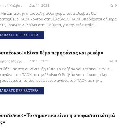
Φωτεινή Χαλβαντζή
Δεκ 14, 2023
0
 Μπάμπα στην αποστολή, αλλά χωρίς τον Ζίβκοβιτς θα
ραταχθεί ο ΠΑΟΚ κόντρα στην Ελσίνκι Ο ΠΑΟΚ υποδέχεται σήμερα
/12, 19:45) την Ελσίνκι στην Τούμπα, για την τελευταία…
ΙΑΒΑΣΤΕ ΠΕΡΙΣΣΟΤΕΡΑ...
υτσέσκου: «Είναι θέμα περηφάνιας και ρεκόρ»
Δημήτρης Μαγγανάρης
Δεκ 13, 2023
0
α δήλωσε στη συνέντευξη τύπου ο Ραζβάν Λουτσέσκου ενόψει
υ αγώνα του ΠΑΟΚ με την Ελσίνκι Ο Ραζβάν Λουτσέσκου μίλησε
η συνέντευξη τύπου, ενόψει του αγώνα του ΠΑΟΚ με την…
ΙΑΒΑΣΤΕ ΠΕΡΙΣΣΟΤΕΡΑ...
υτσέσκου: «Το σημαντικό είναι η αποφασιστικότητά
ς»