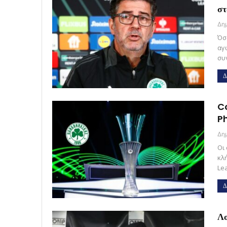
στ
Όσ
αγ
συ
Δ
C
Ph
Οι
κλ
Le
Δ
Λο