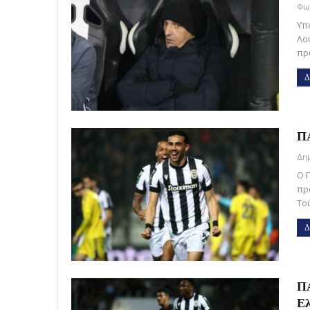
Υπ
Λο
πρ
Δ
ΠΑ
Ο 
πρ
Το
Δ
ΠΑ
Ελ