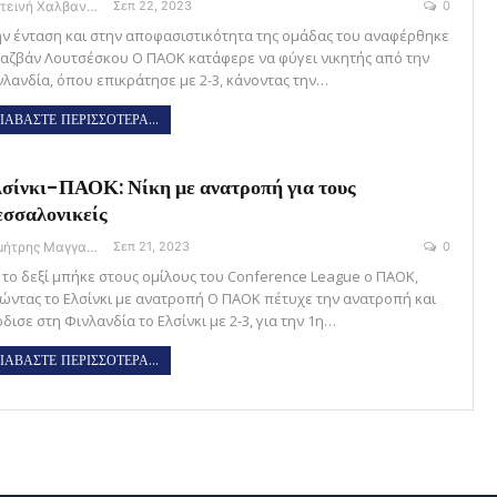
Φωτεινή Χαλβαντζή
Σεπ 22, 2023
0
ην ένταση και στην αποφασιστικότητα της ομάδας του αναφέρθηκε
Ραζβάν Λουτσέσκου Ο ΠΑΟΚ κατάφερε να φύγει νικητής από την
νλανδία, όπου επικράτησε με 2-3, κάνοντας την…
ΙΑΒΑΣΤΕ ΠΕΡΙΣΣΟΤΕΡΑ...
σίνκι-ΠΑΟΚ: Νίκη με ανατροπή για τους
σσαλονικείς
Δημήτρης Μαγγανάρης
Σεπ 21, 2023
0
 το δεξί μπήκε στους ομίλους του Conference League ο ΠΑΟΚ,
κώντας το Ελσίνκι με ανατροπή O ΠΑΟΚ πέτυχε την ανατροπή και
δισε στη Φινλανδία το Ελσίνκι με 2-3, για την 1η…
ΙΑΒΑΣΤΕ ΠΕΡΙΣΣΟΤΕΡΑ...