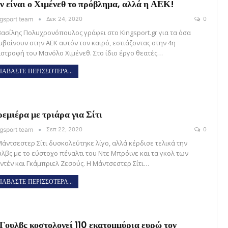
ν είναι ο Χιμένεθ το πρόβλημα, αλλά η ΑΕΚ!
gsport team
Δεκ 24, 2020
0
Βασίλης Πολυχρονόπουλος γράφει στο Kingsport.gr για τα όσα
μβαίνουν στην ΑΕΚ αυτόν τον καιρό, εστιάζοντας στην 4η
ιστροφή του Μανόλο Χιμένεθ. Στο ίδιο έργο θεατές…
ΙΑΒΑΣΤΕ ΠΕΡΙΣΣΟΤΕΡΑ...
εμιέρα με τριάρα για Σίτι
gsport team
Σεπ 22, 2020
0
Μάντσεστερ Σίτι δυσκολεύτηκε λίγο, αλλά κέρδισε τελικά την
ύλβς με το εύστοχο πέναλτι του Ντε Μπρόινε και τα γκολ των
ντέν και Γκάμπριελ Ζεσούς. Η Μάντσεστερ Σίτι…
ΙΑΒΑΣΤΕ ΠΕΡΙΣΣΟΤΕΡΑ...
Γουλβς κοστολογεί 110 εκατομμύρια ευρώ τον