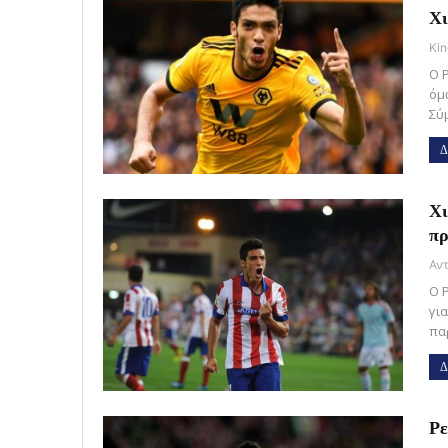
Χι
Kin
Ο 
όμ
Σύ
Δ
Χι
πρ
Ο 
γι
πα
Δ
Ρε