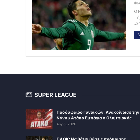
Ο 
– έ
«λ
Δ
SUPER LEAGUE
Ποδόσφαιρο Γυναικών: Ανακοίνωσε την
Νάνσυ Ατάκο Εμπάγια ο Ολυμπιακός
Αυγ 6, 2026
ΠΑΟΚ: Να βάλει βάσεις πρόκρισης