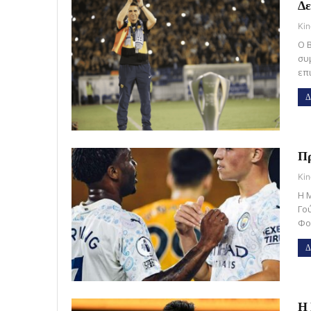
Δε
Kin
Ο 
συ
επ
Δ
Πρ
Kin
Η 
Γο
Φο
Δ
Η 