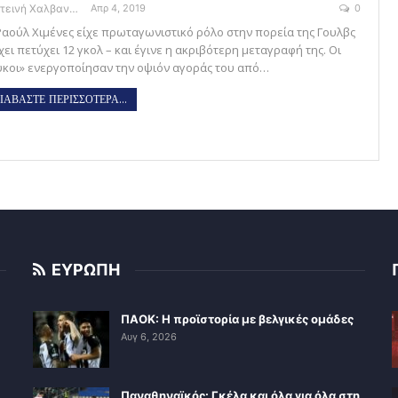
Φωτεινή Χαλβαντζή
Απρ 4, 2019
0
Ραούλ Χιμένες είχε πρωταγωνιστικό ρόλο στην πορεία της Γουλβς
χει πετύχει 12 γκολ – και έγινε η ακριβότερη μεταγραφή της. Οι
ύκοι» ενεργοποίησαν την οψιόν αγοράς του από…
ΙΑΒΑΣΤΕ ΠΕΡΙΣΣΟΤΕΡΑ...
ΕΥΡΩΠΗ
ΠΑΟΚ: Η προϊστορία με βελγικές ομάδες
Αυγ 6, 2026
Παναθηναϊκός: Γκέλα και όλα για όλα στη