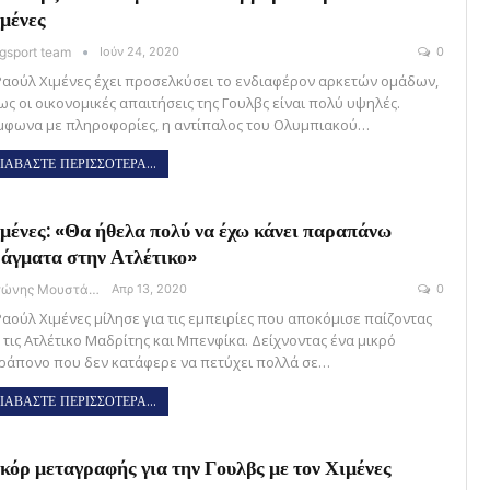
μένες
gsport team
Ιούν 24, 2020
0
Ραούλ Χιμένες έχει προσελκύσει το ενδιαφέρον αρκετών ομάδων,
ως οι οικονομικές απαιτήσεις της Γουλβς είναι πολύ υψηλές.
μφωνα με πληροφορίες, η αντίπαλος του Ολυμπιακού…
ΙΑΒΑΣΤΕ ΠΕΡΙΣΣΟΤΕΡΑ...
μένες: «Θα ήθελα πολύ να έχω κάνει παραπάνω
άγματα στην Ατλέτικο»
Αντώνης Μουστάκας
Απρ 13, 2020
0
Ραούλ Χιμένες μίλησε για τις εμπειρίες που αποκόμισε παίζοντας
α τις Ατλέτικο Μαδρίτης και Μπενφίκα. Δείχνοντας ένα μικρό
ράπονο που δεν κατάφερε να πετύχει πολλά σε…
ΙΑΒΑΣΤΕ ΠΕΡΙΣΣΟΤΕΡΑ...
κόρ μεταγραφής για την Γουλβς με τον Χιμένες