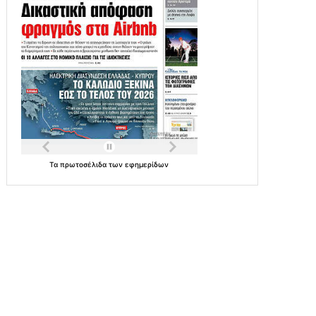
Τα
πρωτοσέλιδα
των
εφημερίδων