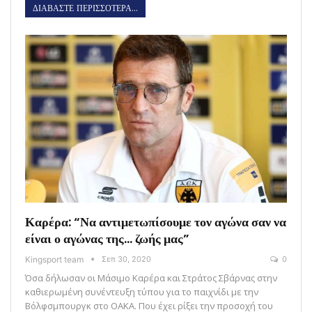
ΔΙΑΒΑΣΤΕ ΠΕΡΙΣΣΟΤΕΡΑ...
Καρέρα: “Να αντιμετωπίσουμε τον αγώνα σαν να
είναι ο αγώνας της… ζωής μας”
Kingsport team
Σεπ 30, 2020
0
Όσα δήλωσαν οι Μάσιμο Καρέρα και Στράτος Σβάρνας στην
καθιερωμένη συνέντευξη τύπου για το παιχνίδι με την
Βόλφσμπουργκ στο ΟΑΚΑ. Που έχει ρίξει την προσοχή του