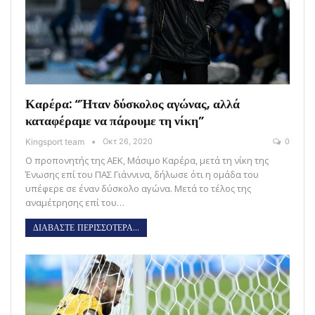
Καρέρα: “Ήταν δύσκολος αγώνας, αλλά
καταφέραμε να πάρουμε τη νίκη”
Kingsport team
Οκτ 26, 2020
0
Ο προπονητής της ΑΕΚ, Μάσιμο Καρέρα, μετά τη νίκη της
Ένωσης επί του ΠΑΣ Γιάννινα, δήλωσε ότι η ομάδα του
υπέφερε σε έναν δύσκολο αγώνα. Μετά το τέλος της
αναμέτρησης επί του…
ΔΙΑΒΑΣΤΕ ΠΕΡΙΣΣΟΤΕΡΑ...