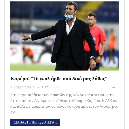
Καρέρα: “Το γκολ ήρθε από δικό μας λάθος”
Kingsport team
Οκτ 5, 2020
0
Στην προσπάθεια των παικτών της ΑΕΚ να ανατρέψουν την
ήττα από τον Ατρόμητο, στάθηκε ο Μάσιμο Καρέρα. Η ΑΕΚ αν
και πάλεψε αρκετά ως το τέλος να ισοφαρίσει τον Ατρόμητο,
αν…
ΔΙΑΒΑΣΤΕ ΠΕΡΙΣΣΟΤΕΡΑ...