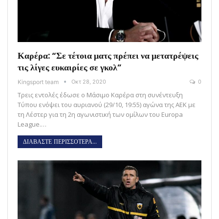
Καρέρα: “Σε τέτοια ματς πρέπει να μετατρέψεις
τις λίγες ευκαιρίες σε γκολ”
Kingsport team
Οκτ 28, 2020
0
Τρεις εντολές έδωσε ο Μάσιμο Καρέρα στη συνέντευξη
Tύπου ενόψει του αυριανού (29/10, 19:55) αγώνα της ΑΕΚ με
τη Λέστερ για τη 2η αγωνιστική των ομίλων του Europa
League.…
ΔΙΑΒΑΣΤΕ ΠΕΡΙΣΣΟΤΕΡΑ...