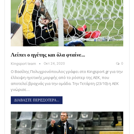
Λείπει ο ηγέτης και όλα φταίνε…
Kingsport team
Οκτ 24, 2020
0
Ο Βασίλης Πολυχρονόπουλος γράφει στο Kingsport.gr για την
έλλειψη ηγετικής μορφής από το ρόστερ της ΑΕΚ, που
αποτελεί βραχνάς για την ομάδα. Την Τετάρτη (23/10) η ΑΕΚ
γνώρισε…
ΔΙΑΒΑΣΤΕ ΠΕΡΙΣΣΟΤΕΡΑ...