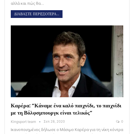
αλλά και πώς θα…
ΔΙΑΒΑΣΤΕ ΠΕΡΙΣΣΟΤΕΡΑ...
Καρέρα: “Κάναμε ένα καλό παιχνίδι, το παιχνίδι
με τη Βόλφσμπουργκ είναι τελικός”
Kingsport team
Σεπ 28, 2020
0
Ικανοποιημένος δήλωσε ο Μάσιμο Καρέρα για τη νίκη κόντρα