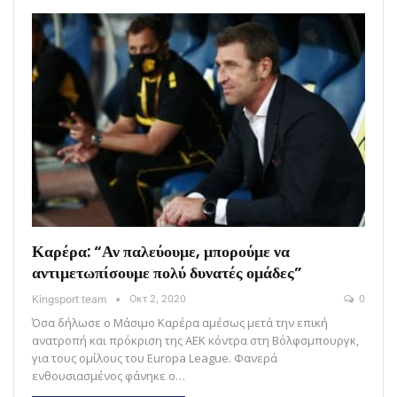
Καρέρα: “Αν παλεύουμε, μπορούμε να
αντιμετωπίσουμε πολύ δυνατές ομάδες”
Kingsport team
Οκτ 2, 2020
0
Όσα δήλωσε ο Μάσιμο Καρέρα αμέσως μετά την επική
ανατροπή και πρόκριση της ΑΕΚ κόντρα στη Βόλφσμπουργκ,
για τους ομίλους του Europa League. Φανερά
ενθουσιασμένος φάνηκε ο…